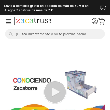
Envío a domicilio gratis en pedidos de más de 50 € o en
Juegos Zacatrus de más de 7 €
Buscar
Saltar
al
final
de
la
galería
de
imágenes