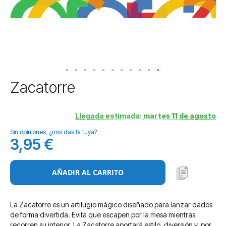
Saltar
Zacatorre
al
comienzo
de
Llegada estimada:
martes 11 de agosto
la
Sin opiniones, ¿nos das la tuya?
galería
3,95 €
de
imágenes
AÑADIR AL CARRITO
La Zacatorre es un artilugio mágico diseñado para lanzar dados
de forma divertida. Evita que escapen por la mesa mientras
recorren su interior. La Zacatorre aportará estilo, diversión y, por