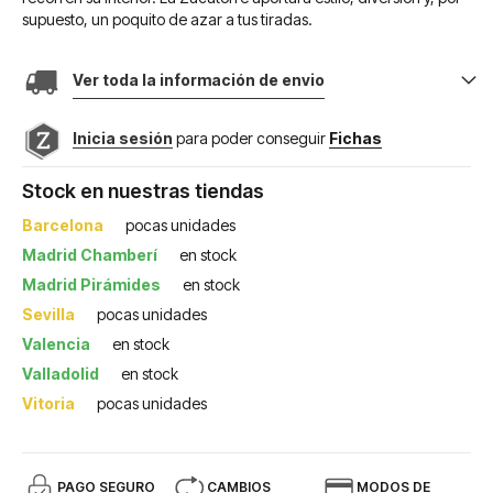
supuesto, un poquito de azar a tus tiradas.
Ver toda la información de envio
Inicia sesión
para poder conseguir
Fichas
Stock en nuestras tiendas
Barcelona
pocas unidades
Madrid Chamberí
en stock
Madrid Pirámides
en stock
Sevilla
pocas unidades
Valencia
en stock
Valladolid
en stock
Vitoria
pocas unidades
PAGO SEGURO
CAMBIOS
MODOS DE