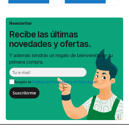
Newsletter
Recibe las últimas
novedades y ofertas.
Y además tendrás un regalo de bienvenida en tu
primera compra.
Acepto la
Política de Privacidad y el Aviso legal
Suscribirme