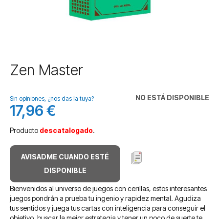
Saltar
Zen Master
al
comienzo
de
NO ESTÁ DISPONIBLE
Sin opiniones, ¿nos das la tuya?
la
17,96 €
galería
de
Producto
descatalogado
.
imágenes
AVISADME CUANDO ESTÉ
DISPONIBLE
Bienvenidos al universo de juegos con cerillas, estos interesantes
juegos pondrán a prueba tu ingenio y rapidez mental. Agudiza
tus sentidos y juega tus cartas con inteligencia para conseguir el
objetivo, buscar la mejor estrategia y tener un poco de suerte te