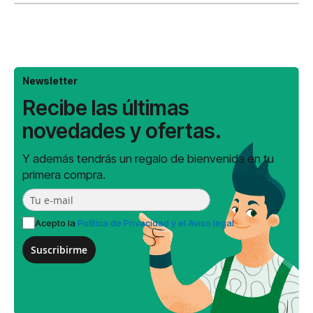
Newsletter
Recibe las últimas
novedades y ofertas.
Y además tendrás un regalo de bienvenida en tu
primera compra.
Acepto la
Política de Privacidad y el Aviso legal
Suscribirme