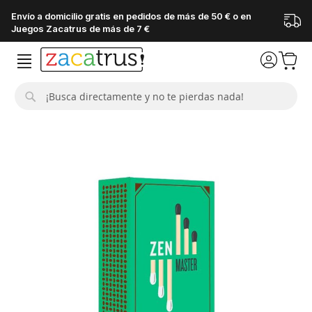
Envío a domicilio gratis en pedidos de más de 50 € o en
Juegos Zacatrus de más de 7 €
Buscar
Saltar
al
final
de
la
galería
de
imágenes