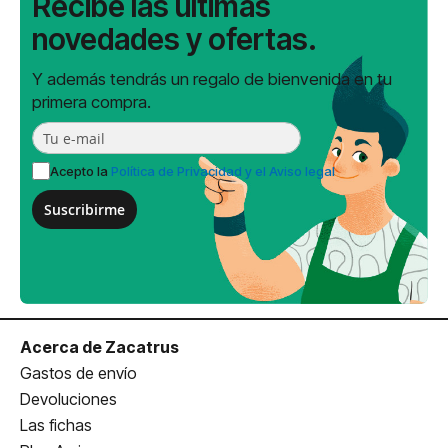
Recibe las últimas
novedades y ofertas.
Y además tendrás un regalo de bienvenida en tu
primera compra.
Acepto la
Política de Privacidad y el Aviso legal
Suscribirme
Acerca de Zacatrus
Gastos de envío
Devoluciones
Las fichas