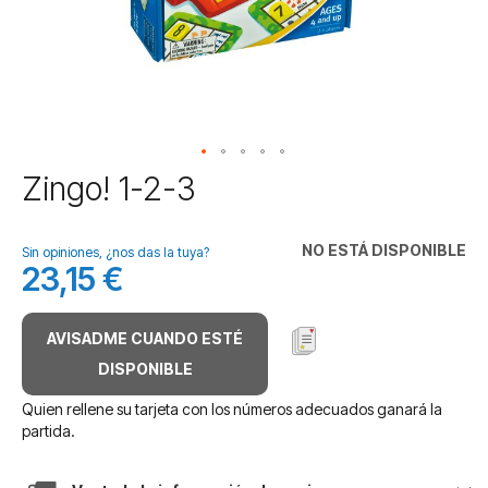
Saltar
Zingo! 1-2-3
al
comienzo
de
NO ESTÁ DISPONIBLE
Sin opiniones, ¿nos das la tuya?
la
23,15 €
galería
de
imágenes
AVISADME CUANDO ESTÉ
DISPONIBLE
Quien rellene su tarjeta con los números adecuados ganará la
partida.