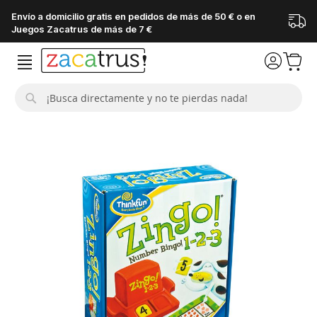
Envío a domicilio gratis en pedidos de más de 50 € o en
Juegos Zacatrus de más de 7 €
Buscar
Saltar
al
final
de
la
galería
de
imágenes