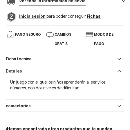
Ver toda la información de envio
Inicia sesión
para poder conseguir
Fichas
PAGO SEGURO
CAMBIOS
MODOS DE
GRATIS
PAGO
Ficha técnica
Detalles
Un juego con el que los niños aprenderán a leer y los
números, con dos niveles de dificultad.
comentarios
¡Hemos encontrado otros productos que te pueden