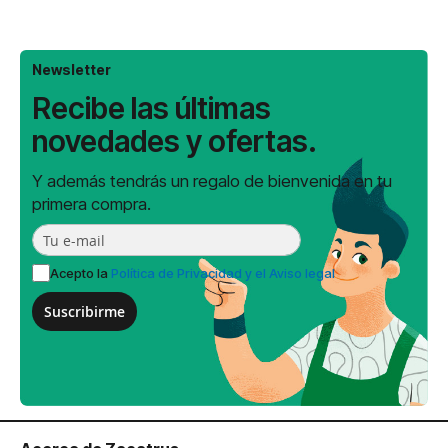
Newsletter
Recibe las últimas
novedades y ofertas.
Y además tendrás un regalo de bienvenida en tu
primera compra.
Acepto la
Política de Privacidad y el Aviso legal
Suscribirme