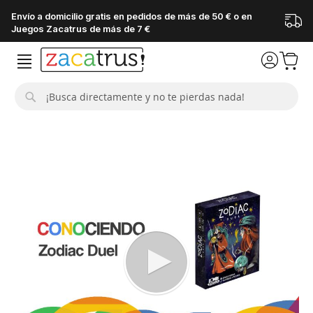
Envío a domicilio gratis en pedidos de más de 50 € o en
Juegos Zacatrus de más de 7 €
Buscar
Saltar
al
final
de
la
galería
de
imágenes