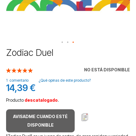
Saltar
Zodiac Duel
al
comienzo
de
NO ESTÁ DISPONIBLE
Valoración:
la
100
100
% of
galería
1
comentario
¿Qué opinas de este producto?
14,39 €
de
imágenes
Producto
descatalogado
.
AVISADME CUANDO ESTÉ
DISPONIBLE