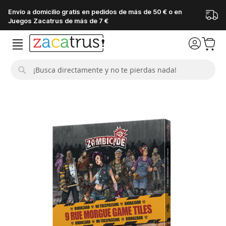
Envío a domicilio gratis en pedidos de más de 50 € o en
Juegos Zacatrus de más de 7 €
Buscar
Saltar
al
final
de
la
galería
de
imágenes