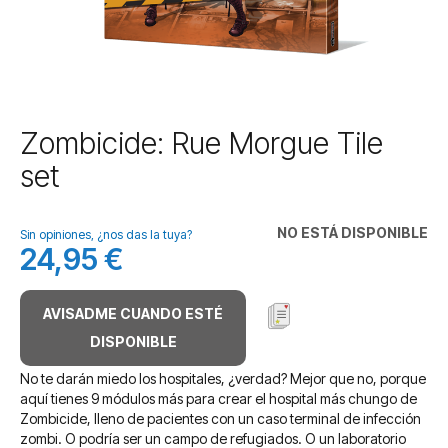
Saltar
Zombicide: Rue Morgue Tile
al
set
comienzo
de
la
NO ESTÁ DISPONIBLE
galería
Sin opiniones, ¿nos das la tuya?
24,95 €
de
imágenes
AVISADME CUANDO ESTÉ
DISPONIBLE
No te darán miedo los hospitales, ¿verdad? Mejor que no, porque
aquí tienes 9 módulos más para crear el hospital más chungo de
Zombicide, lleno de pacientes con un caso terminal de infección
zombi. O podría ser un campo de refugiados. O un laboratorio