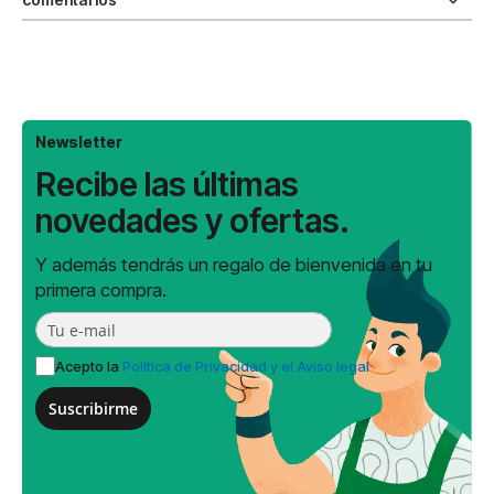
Newsletter
Recibe las últimas
novedades y ofertas.
Y además tendrás un regalo de bienvenida en tu
primera compra.
Acepto la
Política de Privacidad y el Aviso legal
Suscribirme