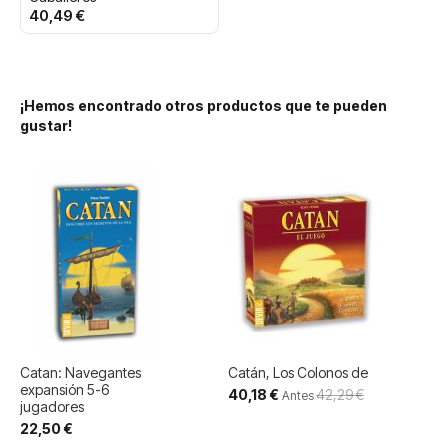
40,49 €
¡Hemos encontrado otros productos que te pueden
gustar!
Catan: Navegantes
Catán, Los Colonos de
expansión 5-6
Precio
40,18 €
42,29 €
Antes
jugadores
especial
22,50 €