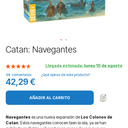
Saltar
Catan: Navegantes
al
comienzo
de
Llegada estimada:
lunes 10 de agosto
Valoración:
la
93
100
% of
48
comentarios
¿Qué opinas de este producto?
galería
42,29 €
de
imágenes
AÑADIR AL CARRITO
Navegantes
es una nueva expansión de
Los Colonos de
Catan
. Estos navegantes conocen bien la isla, ya se han