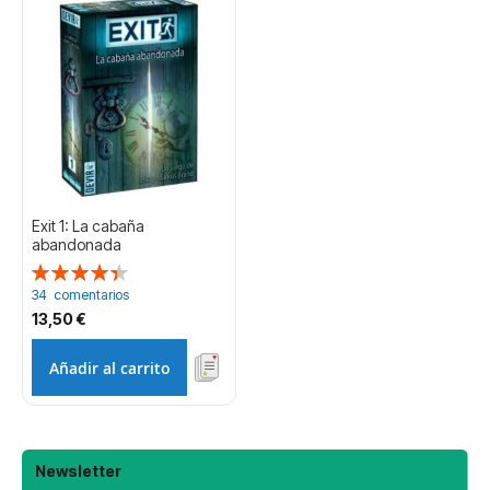
Exit 1: La cabaña
abandonada
Valoración:
89%
34
comentarios
13,50 €
Añadir al carrito
Newsletter