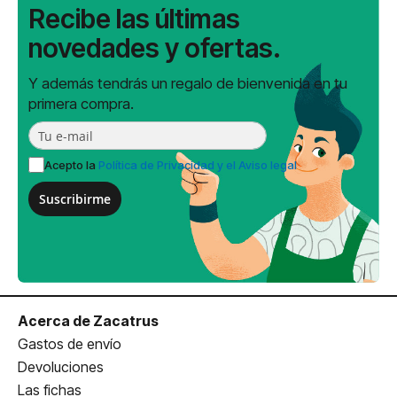
Recibe las últimas
novedades y ofertas.
Y además tendrás un regalo de bienvenida en tu
primera compra.
Acepto la
Política de Privacidad y el Aviso legal
Suscribirme
Acerca de Zacatrus
Gastos de envío
Devoluciones
Las fichas