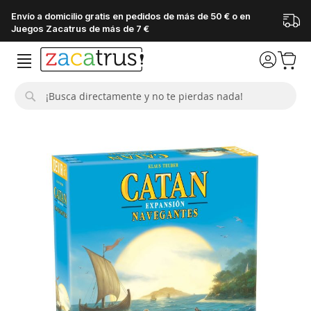
Envío a domicilio gratis en pedidos de más de 50 € o en
Juegos Zacatrus de más de 7 €
Buscar
Saltar
al
final
de
la
galería
de
imágenes