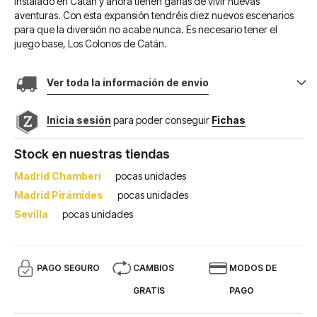
instalado en Catán y ahora tienen ganas de vivir nuevas
aventuras. Con esta expansión tendréis diez nuevos escenarios
para que la diversión no acabe nunca. Es necesario tener el
juego base, Los Colonos de Catán.
Ver toda la información de envio
Inicia sesión
para poder conseguir
Fichas
Stock en nuestras tiendas
Madrid Chamberí
pocas unidades
Madrid Pirámides
pocas unidades
Sevilla
pocas unidades
PAGO SEGURO
CAMBIOS
MODOS DE
GRATIS
PAGO