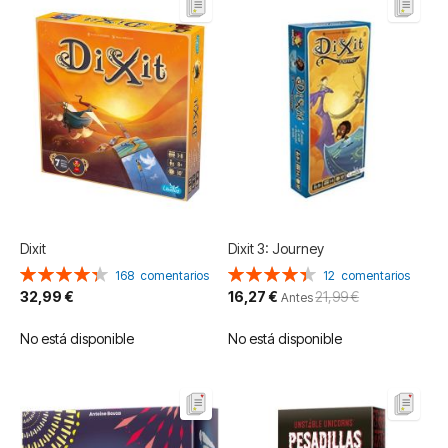
Dixit
Dixit 3: Journey
Valoración:
Valoración:
168
comentarios
12
comentarios
87%
89%
Precio
32,99 €
16,27 €
21,99 €
Antes
especial
No está disponible
No está disponible