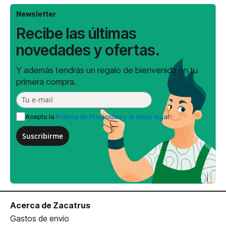
página
Newsletter
Recibe las últimas
novedades y ofertas.
Y además tendrás un regalo de bienvenida en tu
primera compra.
Acepto la
Política de Privacidad y el Aviso legal
Suscribirme
Acerca de Zacatrus
Gastos de envío