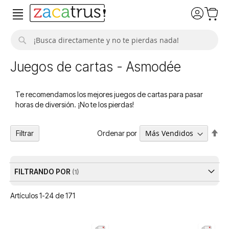
Buscar
Juegos de cartas - Asmodée
Te recomendamos los mejores juegos de cartas para pasar
horas de diversión. ¡No te los pierdas!
Fija
Ordenar por
Filtrar
Dir
De
FILTRANDO POR
Artículos
1
-
24
de
171