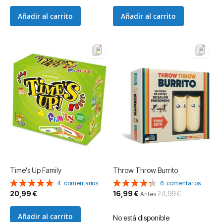
Añadir al carrito
Añadir al carrito
Time's Up Family
Throw Throw Burrito
Valoración:
Valoración:
4
comentarios
6
comentarios
100%
87%
Precio
20,99 €
16,99 €
24,99 €
Antes
especial
Añadir al carrito
No está disponible