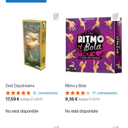
Dixit Daydreams
Ritmo y Bola
Valoración:
Valoración:
12
comentarios
17
comentarios
95%
84%
Precio
Precio
17,59 €
21,99 €
9,35 €
11,69 €
Antes
Antes
especial
especial
No está disponible
No está disponible