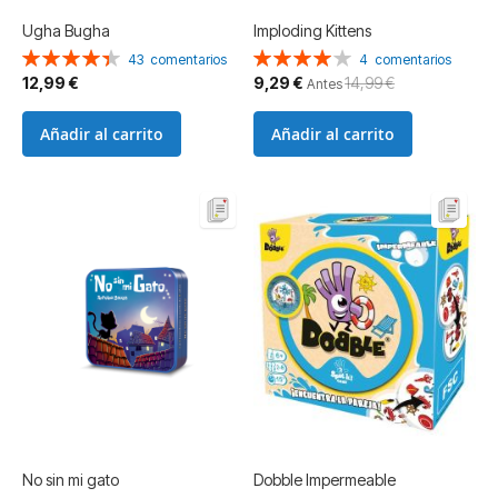
Ugha Bugha
Imploding Kittens
Valoración:
Valoración:
43
comentarios
4
comentarios
89%
80%
Precio
12,99 €
9,29 €
14,99 €
Antes
especial
Añadir al carrito
Añadir al carrito
No sin mi gato
Dobble Impermeable