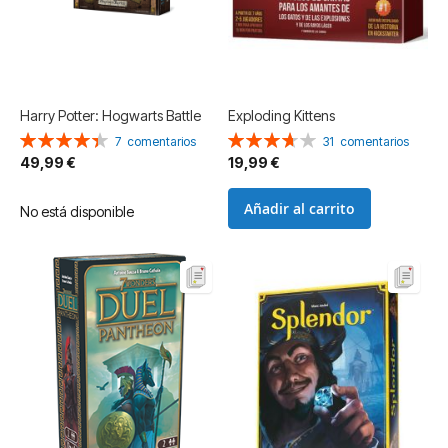
Harry Potter: Hogwarts Battle
Exploding Kittens
Valoración:
Valoración:
7
comentarios
31
comentarios
89%
74%
49,99 €
19,99 €
Añadir al carrito
No está disponible