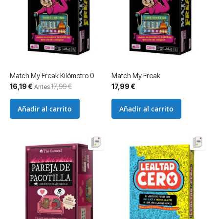
Match My Freak Kilómetro 0
Match My Freak
Precio
16,19 €
17,99 €
17,99 €
Antes
especial
Añadir al carrito
Añadir al carrito