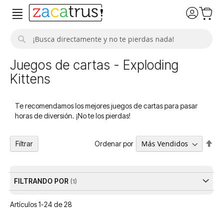
Buscar
Juegos de cartas - Exploding
Kittens
Te recomendamos los mejores juegos de cartas para pasar
horas de diversión. ¡No te los pierdas!
Fija
Ordenar por
Filtrar
Dir
De
FILTRANDO POR
Artículos
1
-
24
de
28