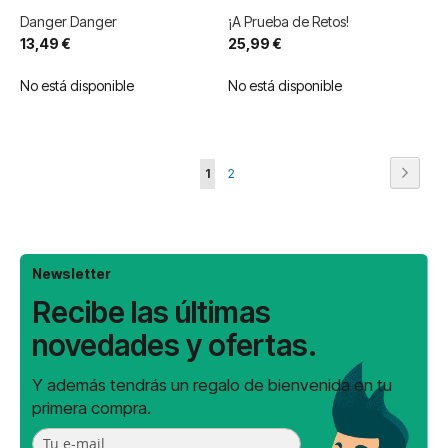
Danger Danger
¡A Prueba de Retos!
13,49 €
25,99 €
No está disponible
No está disponible
Página
Página
Siguie
Actualmente
Página
1
2
estás
leyendo
página
Newsletter
Recibe las últimas
novedades y ofertas.
Y además tendrás un regalo de bienvenida en tu
primera compra.