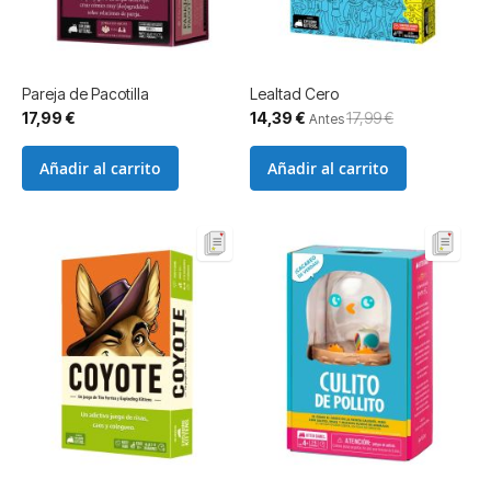
Pareja de Pacotilla
Lealtad Cero
Precio
17,99 €
14,39 €
17,99 €
Antes
especial
Añadir al carrito
Añadir al carrito