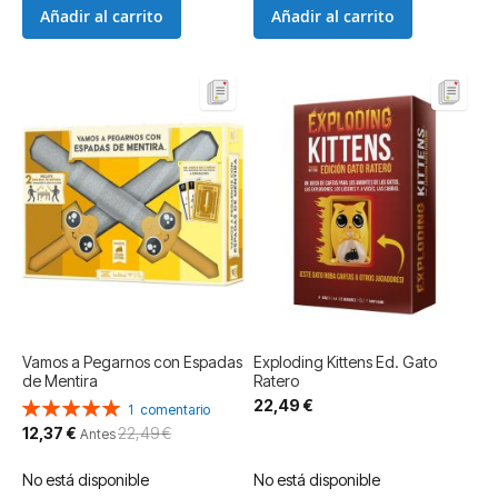
Añadir al carrito
Añadir al carrito
Vamos a Pegarnos con Espadas
Exploding Kittens Ed. Gato
de Mentira
Ratero
22,49 €
Valoración:
1
comentario
100%
Precio
12,37 €
22,49 €
Antes
especial
No está disponible
No está disponible