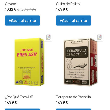
Coyote
Culito de Pollito
Precio
10,12 €
13,49 €
17,99 €
Antes
especial
Añadir al carrito
Añadir al carrito
¿Por Qué Eres Así?
Terapeuta de Pacotilla
17,99 €
17,99 €