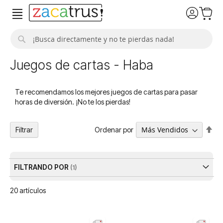
Buscar
Juegos de cartas - Haba
Te recomendamos los mejores juegos de cartas para pasar
horas de diversión. ¡No te los pierdas!
Fija
Ordenar por
Filtrar
Dir
De
FILTRANDO POR
20
artículos