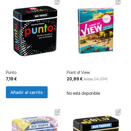
Punto
Point of View
Precio
7,19 €
20,89 €
24,29 €
Antes
especial
Añadir al carrito
No está disponible