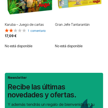
Karuba – Juego de cartas
Gran Jefe Tantarantán
Valoración:
1
comentario
40%
17,09 €
No está disponible
No está disponible
Newsletter
Recibe las últimas
novedades y ofertas.
Y además tendrás un regalo de bienvenida en tu