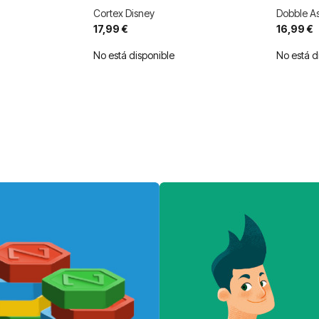
Cortex Disney
Dobble As
17,99 €
16,99 €
No está disponible
No está d
eyendo página