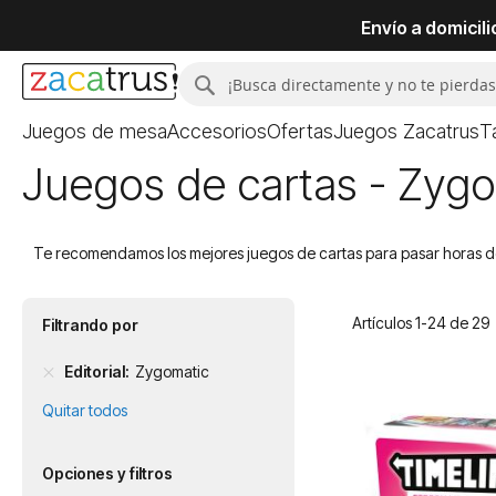
Envío a domicil
Buscar
Buscar
Juegos de mesa
Accesorios
Ofertas
Juegos Zacatrus
T
Juegos de cartas - Zyg
Te recomendamos los mejores juegos de cartas para pasar horas de 
Artículos
1
-
24
de
29
Filtrando por
Editorial
Zygomatic
Quitar todos
Opciones y filtros