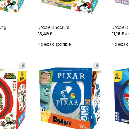
sing
Dobble Dinosaurs
Dobble Di
Precio
13,49 €
11,16 €
An
especial
No está disponible
No está d