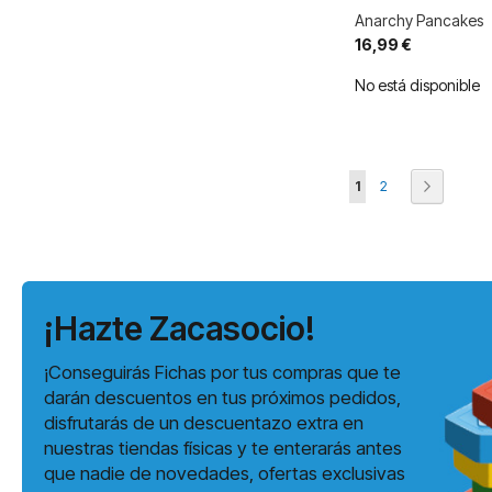
Anarchy Pancakes
16,99 €
No está disponible
Página
Actualmente estás l
Página
Página
Siguiente
1
2
¡Hazte Zacasocio!
¡Conseguirás Fichas por tus compras que te
darán descuentos en tus próximos pedidos,
disfrutarás de un descuentazo extra en
nuestras tiendas físicas y te enterarás antes
que nadie de novedades, ofertas exclusivas