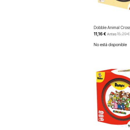
Dobble Animal Cros
Precio
11,16 €
15,29 €
Antes
especial
No está disponible