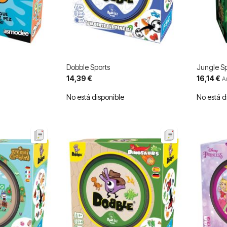
Dobble Sports
Jungle S
Precio
14,39 €
16,14 €
A
especial
No está disponible
No está d