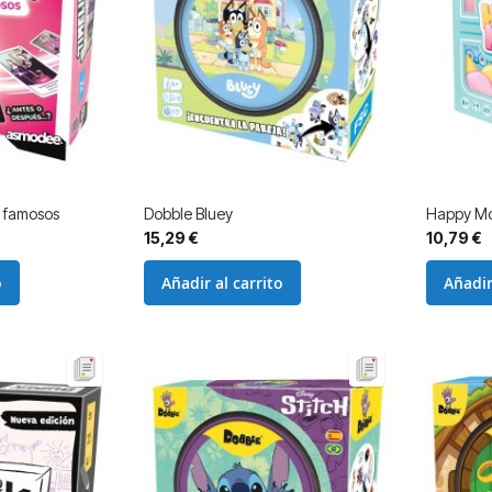
s famosos
Dobble Bluey
Happy M
15,29 €
10,79 €
o
Añadir al carrito
Añadir