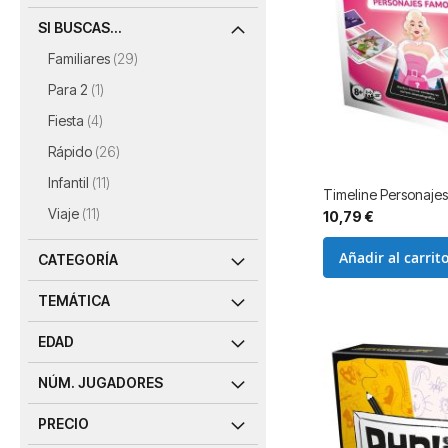
SI BUSCAS...
artículos
Familiares
29
artículo
Para 2
1
artículos
Fiesta
4
artículos
Rápido
26
artículos
Infantil
11
Timeline Personaje
artículos
Viaje
11
10,79 €
Añadir al carrit
CATEGORÍA
TEMÁTICA
EDAD
NÚM. JUGADORES
PRECIO