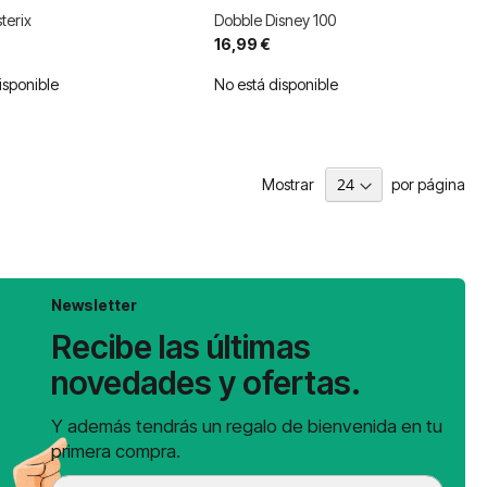
terix
Dobble Disney 100
16,99 €
isponible
No está disponible
Mostrar
por página
Newsletter
Recibe las últimas
novedades y ofertas.
Y además tendrás un regalo de bienvenida en tu
primera compra.