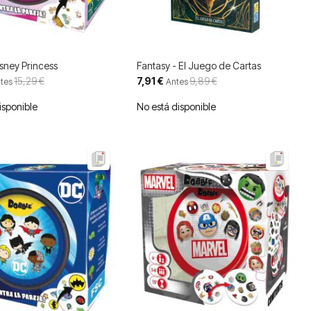
sney Princess
Fantasy - El Juego de Cartas
Precio
15,29 €
7,91 €
9,89 €
tes
Antes
especial
isponible
No está disponible