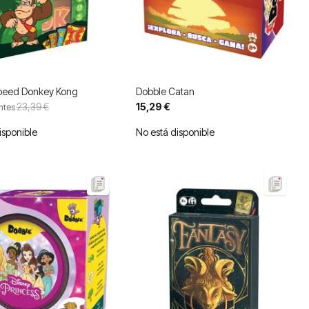
peed Donkey Kong
Dobble Catan
23,39 €
15,29 €
ntes
isponible
No está disponible