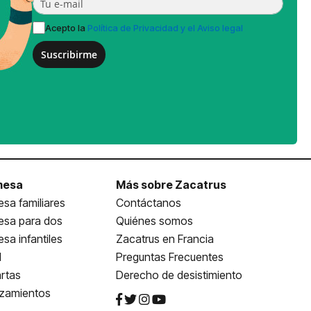
Acepto la
Política de Privacidad y el Aviso legal
Suscribirme
mesa
Más sobre Zacatrus
sa familiares
Contáctanos
esa para dos
Quiénes somos
sa infantiles
Zacatrus en Francia
l
Preguntas Frecuentes
rtas
Derecho de desistimiento
nzamientos