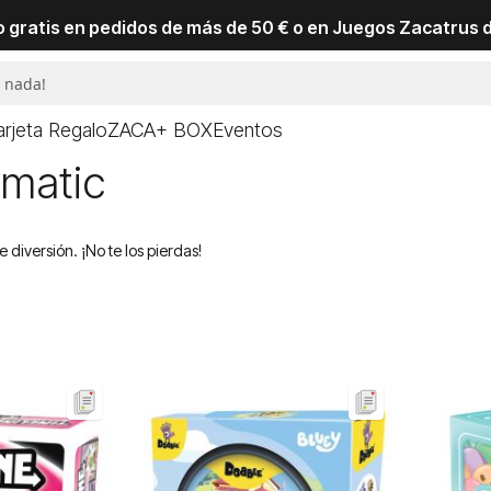
io gratis en pedidos de más de 50 € o en Juegos Zacatrus 
arjeta Regalo
ZACA+ BOX
Eventos
omatic
diversión. ¡No te los pierdas!