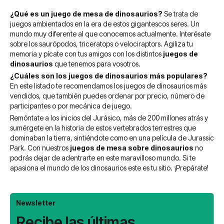
¿Qué es un juego de mesa de dinosaurios?
Se trata de
juegos ambientados en la era de estos gigantescos seres. Un
mundo muy diferente al que conocemos actualmente. Interésate
sobre los saurópodos, triceratops o velociraptors. Agiliza tu
memoria y pícate con tus amigos con los distintos
juegos de
dinosaurios
que tenemos para vosotros.
¿Cuáles son los juegos de dinosaurios más populares?
En este listado te recomendamos los juegos de dinosaurios más
vendidos, que también puedes ordenar por precio, número de
participantes o por mecánica de juego.
Remóntate a los inicios del Jurásico, más de 200 millones atrás y
sumérgete en la historia de estos vertebrados terrestres que
dominaban la tierra, sintiéndote como en una película de Jurassic
Park.
Con nuestros
juegos de mesa sobre dinosaurios
no
podrás dejar de adentrarte en este maravilloso mundo. Si te
apasiona el mundo de los dinosaurios este es tu sitio. ¡Prepárate!
Newsletter
Recibe las últimas