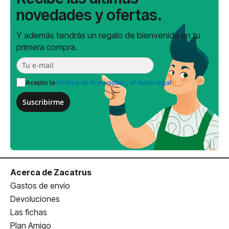
novedades y ofertas.
Y además tendrás un regalo de bienvenida en tu
primera compra.
Acepto la
Política de Privacidad y el Aviso legal
Suscribirme
Acerca de Zacatrus
Gastos de envío
Devoluciones
Las fichas
Plan Amigo