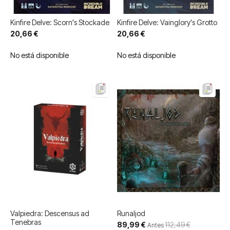
Kinfire Delve: Scorn's Stockade
Kinfire Delve: Vainglory's Grotto
20,66 €
20,66 €
No está disponible
No está disponible
Valpiedra: Descensus ad
Runaljod
Tenebras
Precio
89,99 €
112,49 €
Antes