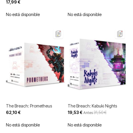
especial
17,99 €
No está disponible
No está disponible
The Breach: Prometheus
The Breach: Kabuki Nights
Precio
62,10 €
19,53 €
31,50 €
Antes
especial
No está disponible
No está disponible