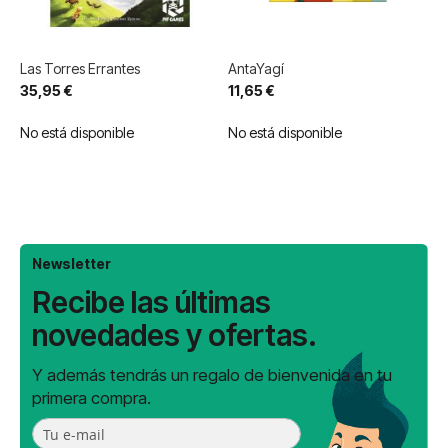
Las Torres Errantes
AntaYagí
35,95 €
11,65 €
No está disponible
No está disponible
Newsletter
Recibe las últimas
novedades y ofertas.
Y además tendrás un regalo de bienvenida en tu
primera compra.