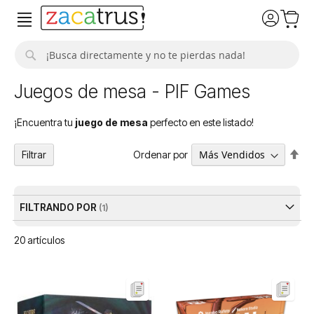
Buscar
Juegos de mesa - PIF Games
¡Encuentra tu
juego de mesa
perfecto en este listado!
Fija
Ordenar por
Filtrar
Dir
De
FILTRANDO POR
20
artículos