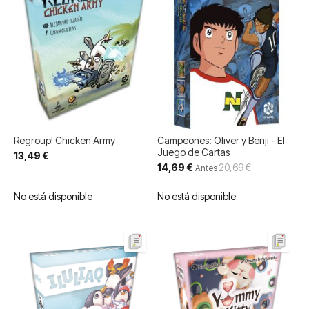
Regroup! Chicken Army
Campeones: Oliver y Benji - El
Juego de Cartas
13,49 €
Precio
14,69 €
20,69 €
Antes
especial
No está disponible
No está disponible