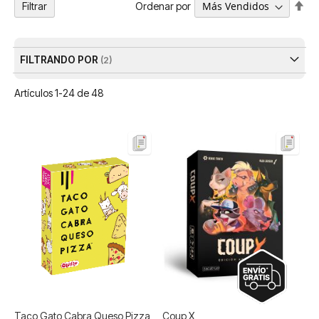
Fija
Ordenar por
Filtrar
Dir
De
FILTRANDO POR
Artículos
1
-
24
de
48
Taco Gato Cabra Queso Pizza
Coup X