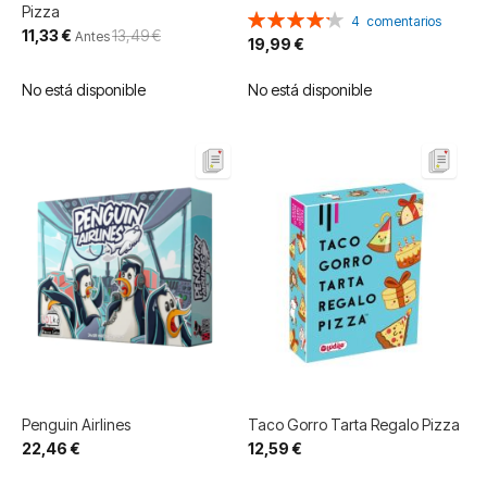
Pizza
Valoración:
4
comentarios
Precio
11,33 €
13,49 €
85%
Antes
19,99 €
especial
No está disponible
No está disponible
Penguin Airlines
Taco Gorro Tarta Regalo Pizza
22,46 €
12,59 €