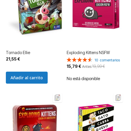
Tornado Ellie
Exploding Kittens NSFW
21,55 €
Valoración:
10
comentarios
92%
Precio
15,79 €
19,99 €
Antes
especial
Añadir al carrito
No está disponible