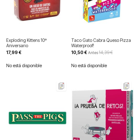
Exploding Kittens 10º
Taco Gato Cabra Queso Pizza
Aniversario
Waterproof!
Precio
17,99 €
10,50 €
14,39 €
Antes
especial
No está disponible
No está disponible