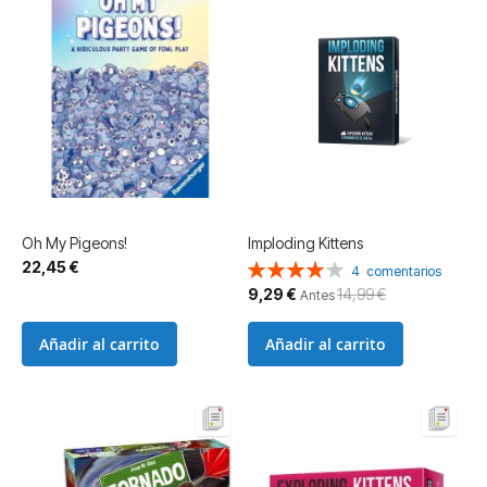
Oh My Pigeons!
Imploding Kittens
22,45 €
Valoración:
4
comentarios
80%
Precio
9,29 €
14,99 €
Antes
especial
Añadir al carrito
Añadir al carrito