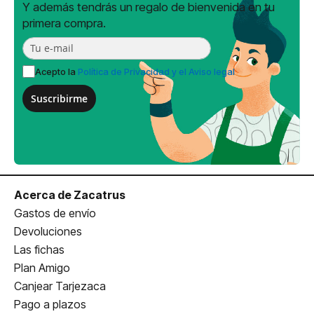
Y además tendrás un regalo de bienvenida en tu
primera compra.
Acepto la
Política de Privacidad y el Aviso legal
Suscribirme
Acerca de Zacatrus
Gastos de envío
Devoluciones
Las fichas
Plan Amigo
Canjear Tarjezaca
Pago a plazos