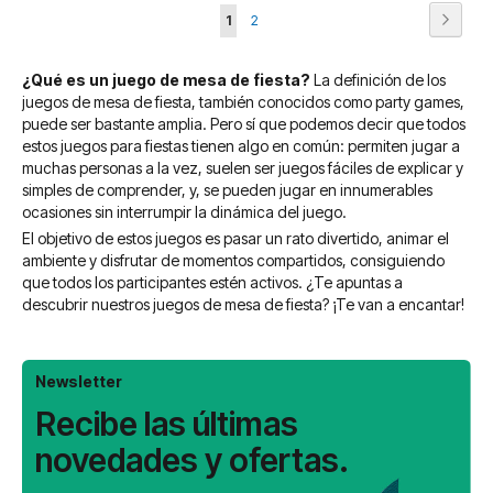
Página
Página
Siguie
Actualmente
Página
1
2
estás
¿Qué es un juego de mesa de fiesta?
La definición de los
leyendo
juegos de mesa de fiesta, también conocidos como party games,
página
puede ser bastante amplia. Pero sí que podemos decir que todos
estos juegos para fiestas tienen algo en común: permiten jugar a
muchas personas a la vez, suelen ser juegos fáciles de explicar y
simples de comprender, y, se pueden jugar en innumerables
ocasiones sin interrumpir la dinámica del juego.
El objetivo de estos juegos es pasar un rato divertido, animar el
ambiente y disfrutar de momentos compartidos, consiguiendo
que todos los participantes estén activos. ¿Te apuntas a
descubrir nuestros juegos de mesa de fiesta? ¡Te van a encantar!
Newsletter
Recibe las últimas
novedades y ofertas.