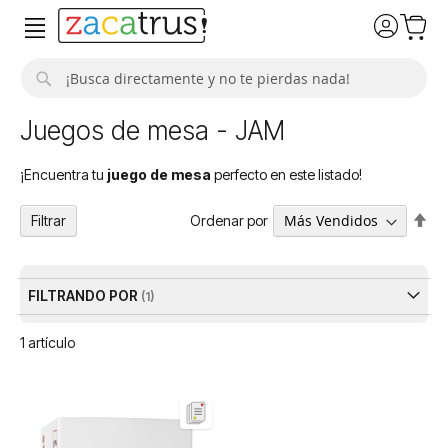
Buscar
Juegos de mesa - JAM
¡Encuentra tu
juego de mesa
perfecto en este listado!
Fija
Ordenar por
Filtrar
Dir
De
FILTRANDO POR
1
artículo