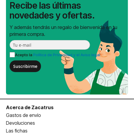
Recibe las últimas
novedades y ofertas.
Y además tendrás un regalo de bienvenida en tu
primera compra.
Acepto la
Política de Privacidad y el Aviso legal
Suscribirme
Acerca de Zacatrus
Gastos de envío
Devoluciones
Las fichas