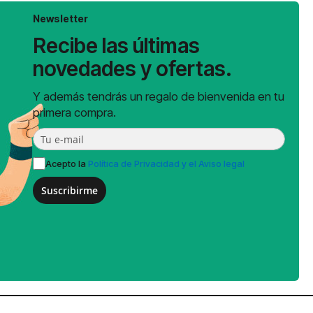
Newsletter
Recibe las últimas
novedades y ofertas.
Y además tendrás un regalo de bienvenida en tu
primera compra.
Acepto la
Política de Privacidad y el Aviso legal
Suscribirme