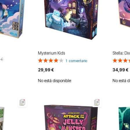
Mysterium Kids
Stella: Di
 €
Valoración:
Valoració
1
comentario
80%
90%
29,99 €
34,99 €
No está disponible
No está d