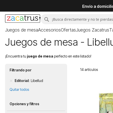
Envío a domicil
Buscar
Buscar
Juegos de mesa
Accesorios
Ofertas
Juegos Zacatrus
T
Juegos de mesa - Libell
¡Encuentra tu
juego de mesa
perfecto en este listado!
14
artículos
Filtrando por
Editorial
Libellud
Quitar todos
Opciones y filtros