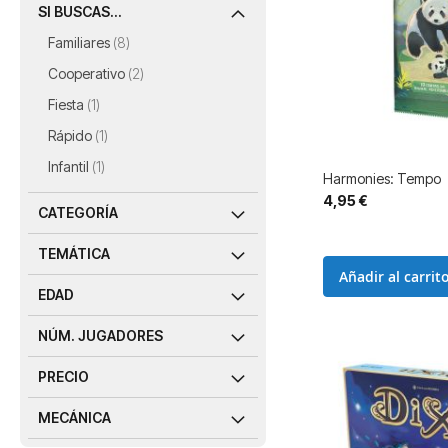
SI BUSCAS...
artículos
Familiares
8
artículos
Cooperativo
2
artículo
Fiesta
1
artículo
Rápido
1
artículo
Infantil
1
Harmonies: Tempo
4,95 €
CATEGORÍA
TEMÁTICA
Añadir al carrit
EDAD
NÚM. JUGADORES
PRECIO
MECÁNICA