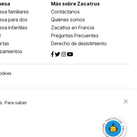
mesa
Más sobre Zacatrus
sa familiares
Contáctanos
esa para dos
Quiénes somos
sa infantiles
Zacatrus en Francia
l
Preguntas Frecuentes
rtas
Derecho de desistimiento
nzamientos
ookies
s. Para saber
Close
Cooki
Bar