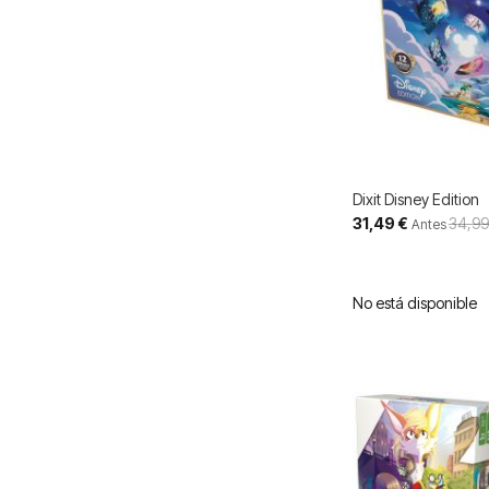
Dixit Disney Edition
Precio
31,49 €
34,99
Antes
especial
No está disponible