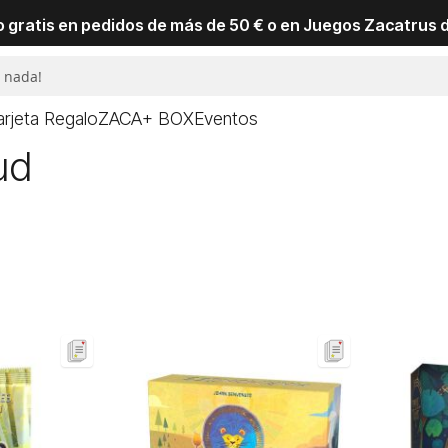
io gratis en pedidos de más de 50 € o en Juegos Zacatrus 
arjeta Regalo
ZACA+ BOX
Eventos
ud