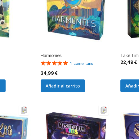
Harmonies
Take Tim
22,49 €
Valoración:
1
comentario
100%
34,99 €
o
Añadir al carrito
Añadir