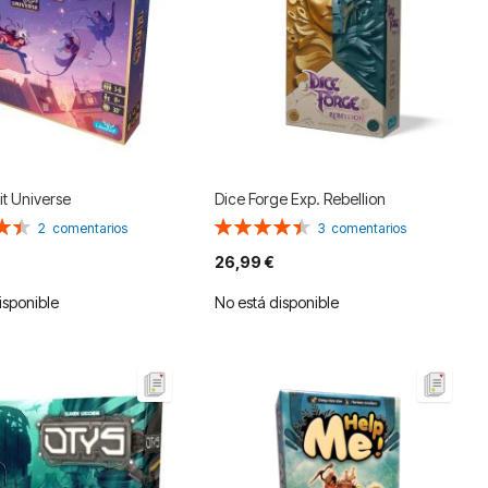
xit Universe
Dice Forge Exp. Rebellion
n:
Valoración:
2
comentarios
3
comentarios
90%
26,99 €
isponible
No está disponible