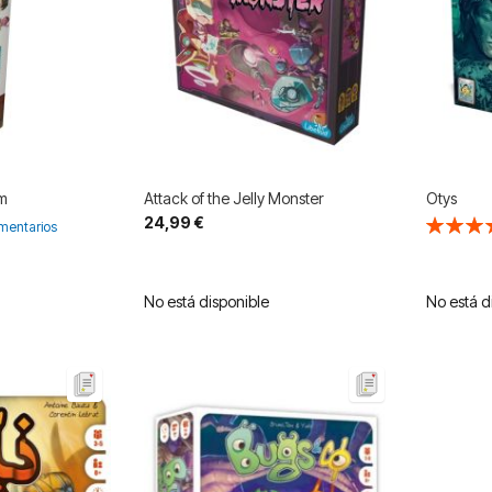
m
Attack of the Jelly Monster
Otys
24,99 €
Valoració
mentarios
100%
No está disponible
No está d