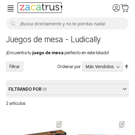
Buscar
Juegos de mesa - Ludically
¡Encuentra tu
juego de mesa
perfecto en este listado!
Fija
Ordenar por
Filtrar
Dir
De
FILTRANDO POR
2
artículos