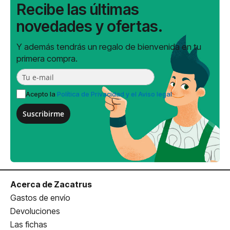
Recibe las últimas
novedades y ofertas.
Y además tendrás un regalo de bienvenida en tu
primera compra.
Acepto la
Política de Privacidad y el Aviso legal
Suscribirme
Acerca de Zacatrus
Gastos de envío
Devoluciones
Las fichas