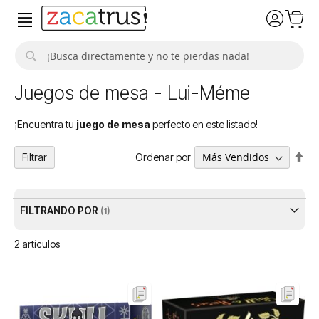
Buscar
Juegos de mesa - Lui-Méme
¡Encuentra tu
juego de mesa
perfecto en este listado!
Fija
Ordenar por
Filtrar
Dir
De
FILTRANDO POR
2
artículos