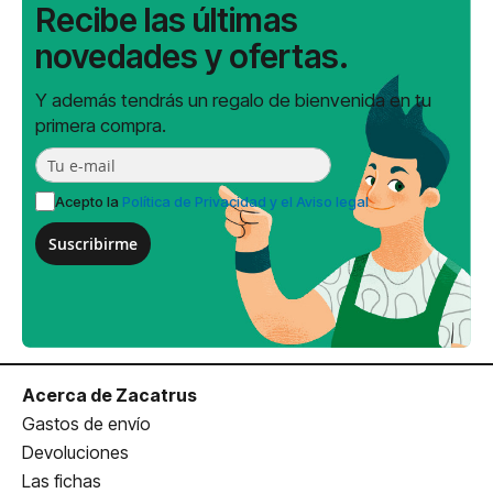
Recibe las últimas
novedades y ofertas.
Y además tendrás un regalo de bienvenida en tu
primera compra.
Acepto la
Política de Privacidad y el Aviso legal
Suscribirme
Acerca de Zacatrus
Gastos de envío
Devoluciones
Las fichas