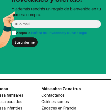
Y además tendrás un regalo de bienvenida en tu
primera compra.
Acepto la
Política de Privacidad y el Aviso legal
Suscribirme
mesa
Más sobre Zacatrus
sa familiares
Contáctanos
esa para dos
Quiénes somos
sa infantiles
Zacatrus en Francia