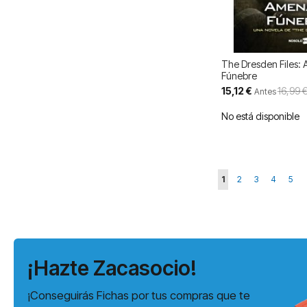
The Dresden Files:
Fúnebre
Precio
15,12 €
16,99 
Antes
especial
No está disponible
Página
Actualmente estás l
Página
Página
Página
Pági
1
2
3
4
5
¡Hazte Zacasocio!
¡Conseguirás Fichas por tus compras que te