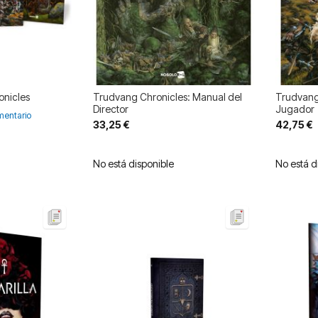
nicles
Trudvang Chronicles: Manual del
Trudvang
Director
Jugador
entario
33,25 €
42,75 €
No está disponible
No está d