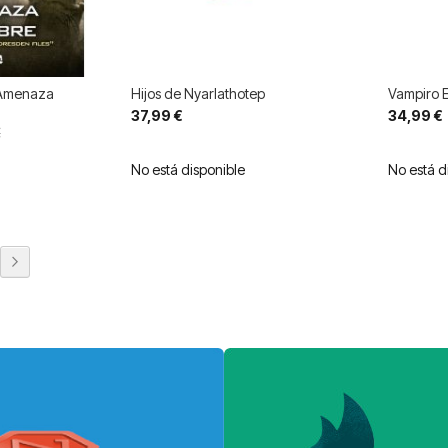
 Amenaza
Hijos de Nyarlathotep
Vampiro 
37,99 €
34,99 €
€
No está disponible
No está d
eyendo página
na
Página
Siguiente