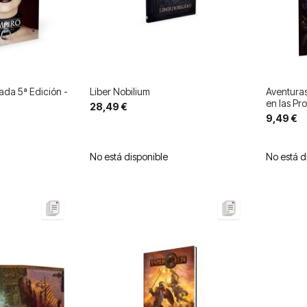
da 5ª Edición -
Liber Nobilium
Aventuras
en las Pr
28,49 €
9,49 €
No está disponible
No está d