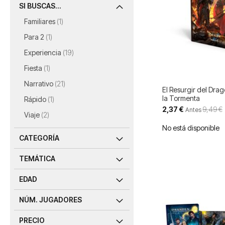
SI BUSCAS...
artículo
Familiares
1
artículo
Para 2
1
artículos
Experiencia
19
artículo
Fiesta
1
artículos
Narrativo
21
El Resurgir del Dra
la Tormenta
artículo
Rápido
1
Precio
2,37 €
9,49 €
Antes
artículos
Viaje
2
especial
No está disponible
CATEGORÍA
TEMÁTICA
EDAD
NÚM. JUGADORES
PRECIO