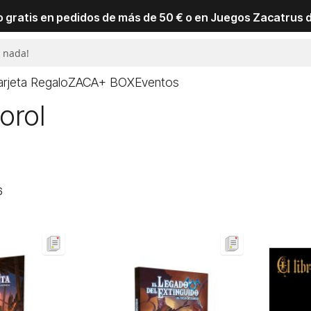
io gratis en pedidos de más de 50 € o en Juegos Zacatrus 
arjeta Regalo
ZACA+ BOX
Eventos
orol
6