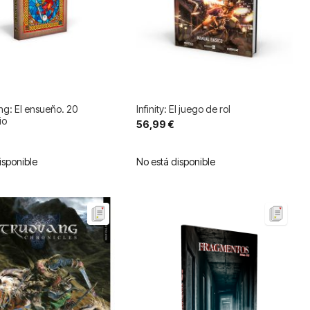
g: El ensueño. 20
Infinity: El juego de rol
io
56,99 €
isponible
No está disponible