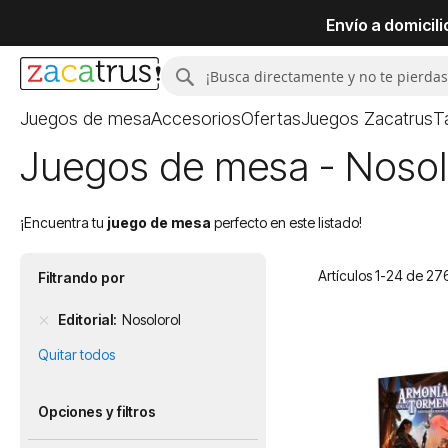
Envío a domicil
Buscar
Buscar
Juegos de mesa
Accesorios
Ofertas
Juegos Zacatrus
T
Juegos de mesa - Nosol
¡Encuentra tu
juego de mesa
perfecto en este listado!
Artículos
1
-
24
de
27
Filtrando por
Editorial
Nosolorol
Quitar todos
Opciones y filtros