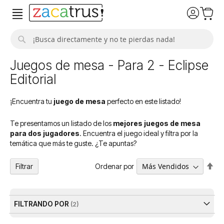
Buscar
Juegos de mesa - Para 2 - Eclipse
Editorial
¡Encuentra tu
juego de mesa
perfecto en este listado!
Te presentamos un listado de los
mejores juegos de mesa
para dos jugadores
. Encuentra el juego ideal y filtra por la
temática que más te guste. ¿Te apuntas?
Fija
Ordenar por
Filtrar
Dir
De
FILTRANDO POR