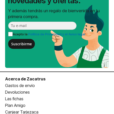
novedades y ofertas.
Y además tendrás un regalo de bienvenida en tu
primera compra.
Acepto la
Política de Privacidad y el Aviso legal
Suscribirme
Acerca de Zacatrus
Gastos de envío
Devoluciones
Las fichas
Plan Amigo
Canjear Tarjezaca