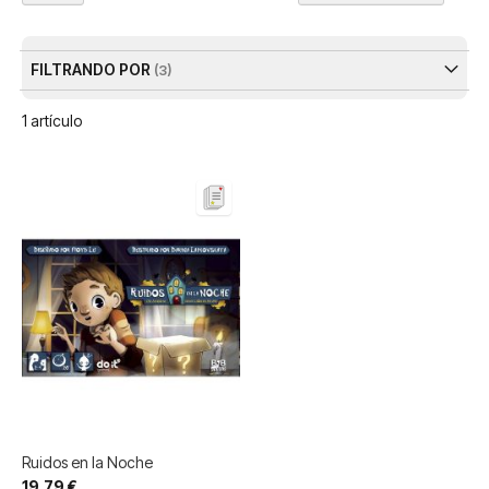
Dir
De
FILTRANDO POR
1
artículo
Ruidos en la Noche
19,79 €