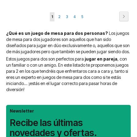
Página
Página
Siguie
Actualmente
Página
Página
Página
Página
1
2
3
4
5
estás
¿Qué es un juego de mesa para dos personas?
Los juegos
leyendo
de mesa para dos jugadores son aquellos que han sido
página
diseñados para jugar en dúo exclusivamente o, aquellos que son
de más jugadores pero que también se pueden jugar siendo dos.
Estos juegos para dos son perfectos para
jugar en pareja
, con
un familiar o con un amigo. En este listado te proponemos juegos
para 2 en los que tendréis que enfrentaros cara a cara y, tanto si
eres un experto en juegos de mesa para dos como si te estás
iniciando... ¡estás en el lugar correcto para pasar horas de
diversión!
Newsletter
Recibe las últimas
novedades y ofertas.