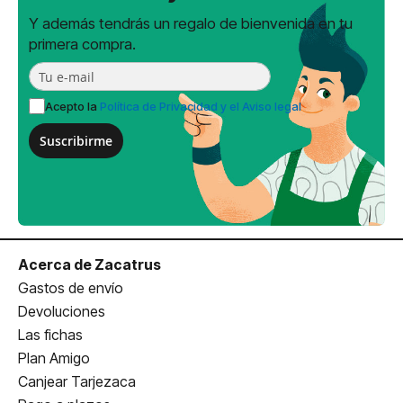
Y además tendrás un regalo de bienvenida en tu
primera compra.
Acepto la
Política de Privacidad y el Aviso legal
Suscribirme
Acerca de Zacatrus
Gastos de envío
Devoluciones
Las fichas
Plan Amigo
Canjear Tarjezaca