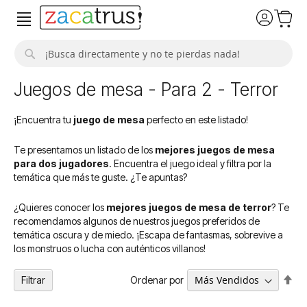
Buscar
Juegos de mesa - Para 2 - Terror
¡Encuentra tu
juego de mesa
perfecto en este listado!
Te presentamos un listado de los
mejores juegos de mesa
para dos jugadores
. Encuentra el juego ideal y filtra por la
temática que más te guste. ¿Te apuntas?
¿Quieres conocer los
mejores juegos de mesa de terror
? Te
recomendamos algunos de nuestros juegos preferidos de
temática oscura y de miedo. ¡Escapa de fantasmas, sobrevive a
los monstruos o lucha con auténticos villanos!
Fija
Ordenar por
Filtrar
Dir
De