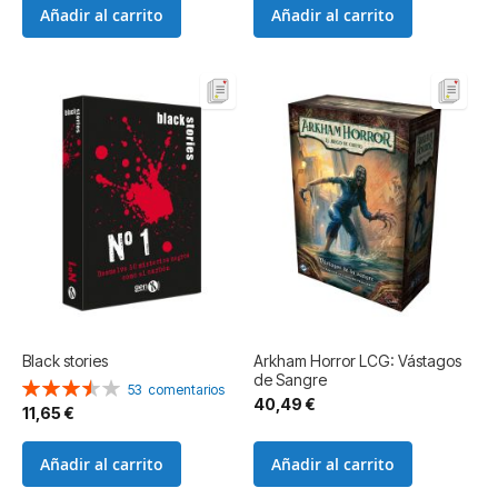
Añadir al carrito
Añadir al carrito
Black stories
Arkham Horror LCG: Vástagos
de Sangre
Valoración:
53
comentarios
40,49 €
71%
11,65 €
Añadir al carrito
Añadir al carrito