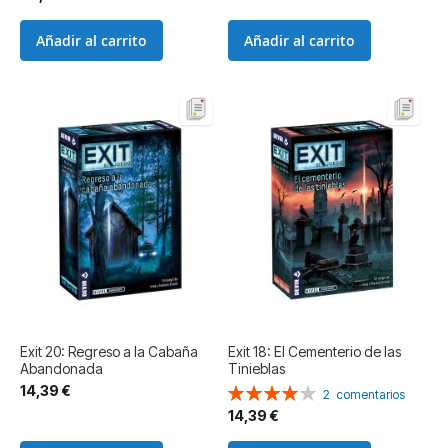
Añadir al carrito
Añadir al carrito
Exit 20: Regreso a la Cabaña
Exit 18: El Cementerio de las
Abandonada
Tinieblas
14,39 €
Valoración:
2
comentarios
80%
14,39 €