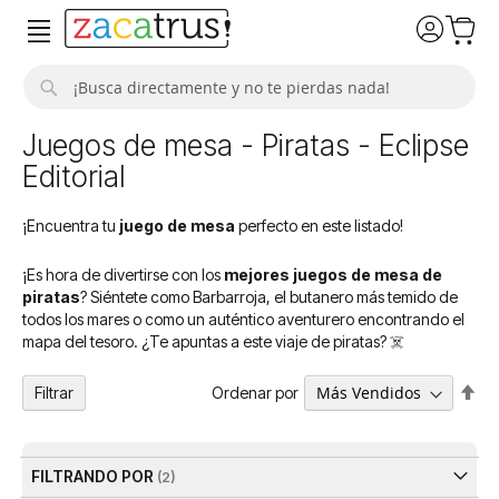
Buscar
Juegos de mesa - Piratas - Eclipse
Editorial
¡Encuentra tu
juego de mesa
perfecto en este listado!
¡Es hora de divertirse con los
mejores juegos de mesa de
piratas
? Siéntete como Barbarroja, el butanero más temido de
todos los mares o como un auténtico aventurero encontrando el
mapa del tesoro. ¿Te apuntas a este viaje de piratas? ☠️
Fija
Ordenar por
Filtrar
Dir
De
FILTRANDO POR