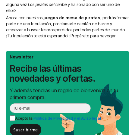
alguna vez
Los piratas del caribe
y ha soñado con ser uno de
ellos?
Ahora con nuestros
juegos de mesa de piratas,
podrás formar
parte de una tripulación, proclamarte capitán de barco y
empezar a buscar tesoros perdidos por todas partes del mundo.
¡Tu tripulación te está esperando! ¡Prepárate para navegar!
Newsletter
Recibe las últimas
novedades y ofertas.
Y además tendrás un regalo de bienvenida en tu
primera compra.
Acepto la
Política de Privacidad y el Aviso legal
Suscribirme