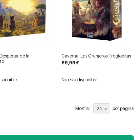
 Despertar de la
Caverna: Los Granjeros Trogloditas
ad
89,99 €
isponible
No está disponible
Mostrar
por página