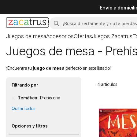
Envío a domicil
Buscar
Buscar
Juegos de mesa
Accesorios
Ofertas
Juegos Zacatrus
T
Juegos de mesa - Prehis
¡Encuentra tu
juego de mesa
perfecto en este listado!
4
artículos
Filtrando por
Temática
Prehistoria
Quitar todos
Opciones y filtros