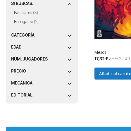
SI BUSCAS...
artículos
Familiares
3
artículos
Eurogame
2
CATEGORÍA
EDAD
Mesos
Precio
17,32 €
22,49 
NÚM. JUGADORES
Antes
especial
PRECIO
Añadir al carrit
MECÁNICA
EDITORIAL