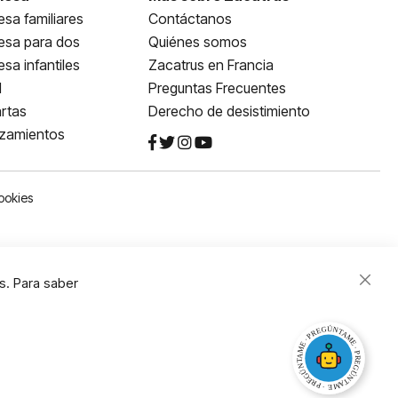
sa familiares
Contáctanos
esa para dos
Quiénes somos
sa infantiles
Zacatrus en Francia
l
Preguntas Frecuentes
rtas
Derecho de desistimiento
nzamientos
ookies
s. Para saber
Close
Cooki
Bar