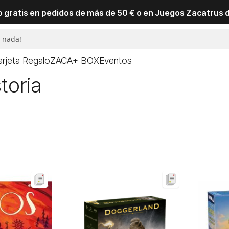
io gratis en pedidos de más de 50 € o en Juegos Zacatrus 
arjeta Regalo
ZACA+ BOX
Eventos
toria