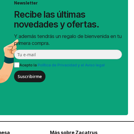
Newsletter
Recibe las últimas
novedades y ofertas.
Y además tendrás un regalo de bienvenida en tu
primera compra.
Acepto la
Política de Privacidad y el Aviso legal
Suscribirme
mesa
Más sobre Zacatrus