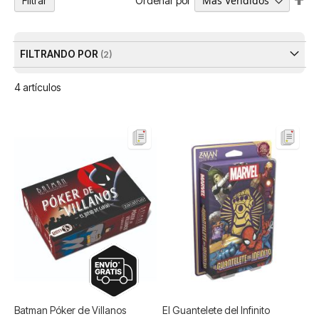
Ordenar por
Filtrar
Dir
De
FILTRANDO POR
4
artículos
Batman Póker de Villanos
El Guantelete del Infinito