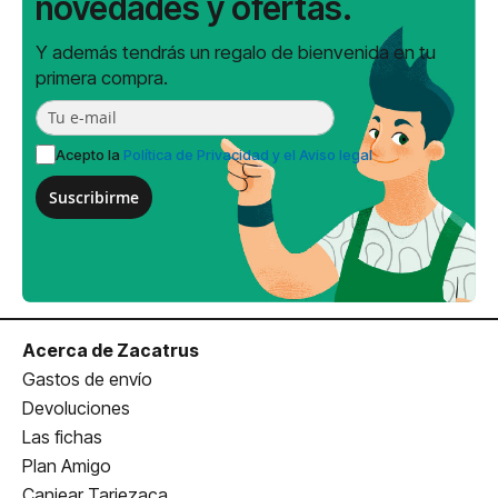
novedades y ofertas.
Y además tendrás un regalo de bienvenida en tu
primera compra.
Acepto la
Política de Privacidad y el Aviso legal
Suscribirme
Acerca de Zacatrus
Gastos de envío
Devoluciones
Las fichas
Plan Amigo
Canjear Tarjezaca