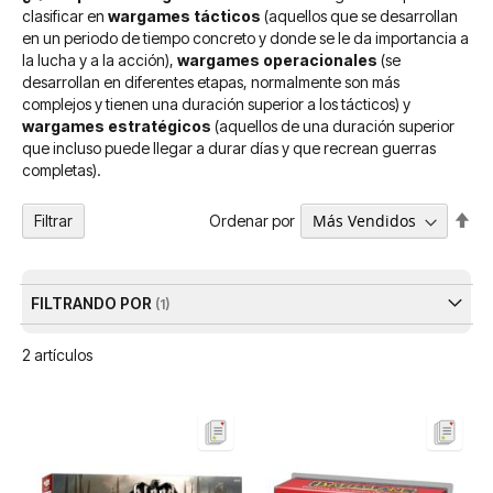
clasificar en
wargames tácticos
(aquellos que se desarrollan
en un periodo de tiempo concreto y donde se le da importancia a
la lucha y a la acción),
wargames operacionales
(se
desarrollan en diferentes etapas, normalmente son más
complejos y tienen una duración superior a los tácticos) y
wargames estratégicos
(aquellos de una duración superior
que incluso puede llegar a durar días y que recrean guerras
completas).
Fija
Ordenar por
Filtrar
Dir
De
FILTRANDO POR
2
artículos