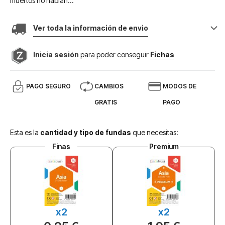
muertos no hablan...
Ver toda la información de envio
Inicia sesión
para poder conseguir
Fichas
PAGO SEGURO
CAMBIOS
MODOS DE
GRATIS
PAGO
Esta es la
cantidad y tipo de fundas
que necesitas:
Finas
Premium
x2
x2