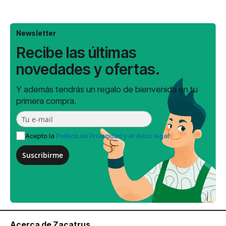
Newsletter
Recibe las últimas
novedades y ofertas.
Y además tendrás un regalo de bienvenida en tu
primera compra.
Acepto la
Política de Privacidad y el Aviso legal
Suscribirme
Acerca de Zacatrus