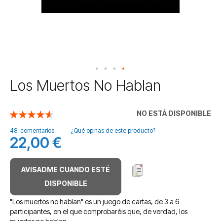
Saltar
Los Muertos No Hablan
al
comienzo
de
NO ESTÁ DISPONIBLE
Valoración:
la
93
100
% of
galería
48
comentarios
¿Qué opinas de este producto?
22,00 €
de
imágenes
AVISADME CUANDO ESTÉ
DISPONIBLE
"Los muertos no hablan" es un juego de cartas, de 3 a 6
participantes, en el que comprobaréis que, de verdad, los