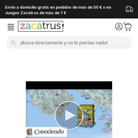
Envío a domicilio gratis en pedidos de más de 50 € o en
Juegos Zacatrus de más de 7 €
Buscar
Saltar
al
final
de
la
galería
de
imágenes