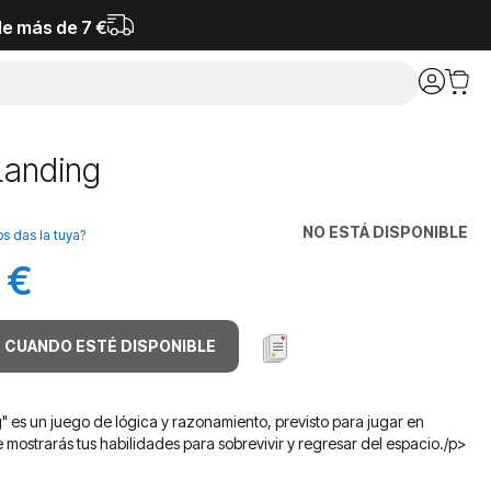
de más de 7 €
Landing
NO ESTÁ DISPONIBLE
os das la tuya?
 €
 CUANDO ESTÉ DISPONIBLE
" es un juego de lógica y razonamiento, previsto para jugar en
e mostrarás tus habilidades para sobrevivir y regresar del espacio./p>