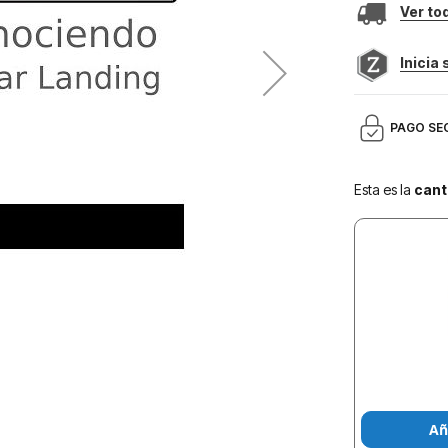
Ver to
Inicia
PAGO SE
Esta es la
cant
Añ