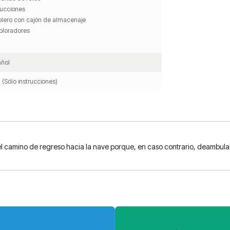
rucciones
blero con cajón de almacenaje
ploradores
ñol
 (Sólo instrucciones)
l camino de regreso hacia la nave porque, en caso contrario, deambularás