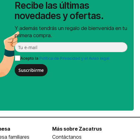
Recibe las últimas
novedades y ofertas.
Y además tendrás un regalo de bienvenida en tu
primera compra.
Acepto la
Política de Privacidad y el Aviso legal
Suscribirme
mesa
Más sobre Zacatrus
sa familiares
Contáctanos