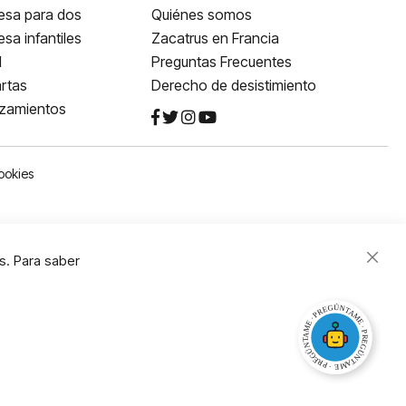
esa para dos
Quiénes somos
sa infantiles
Zacatrus en Francia
l
Preguntas Frecuentes
rtas
Derecho de desistimiento
nzamientos
ookies
s. Para saber
Close
Cooki
Bar