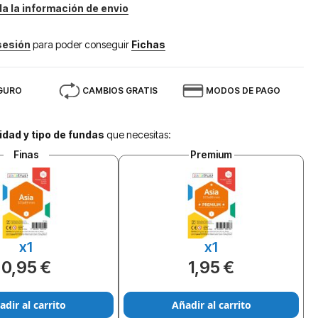
da la información de envio
 sesión
para poder conseguir
Fichas
GURO
CAMBIOS GRATIS
MODOS DE PAGO
idad y tipo de fundas
que necesitas:
Finas
Premium
x1
x1
0,95 €
1,95 €
adir al carrito
Añadir al carrito