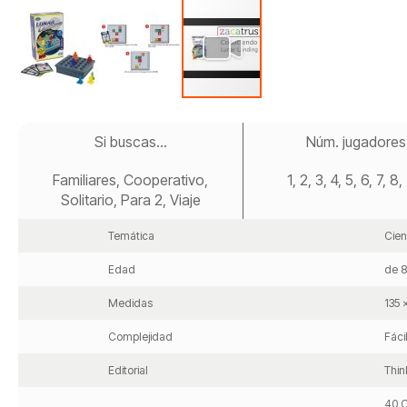
Saltar
al
Si buscas...
Núm. jugadores
comienzo
de
Familiares, Cooperativo,
1, 2, 3, 4, 5, 6, 7, 8
la
galería
Solitario, Para 2, Viaje
de
imágenes
Temática
Cien
Edad
de 8
Medidas
135 
Complejidad
Fáci
Editorial
Thin
40 C