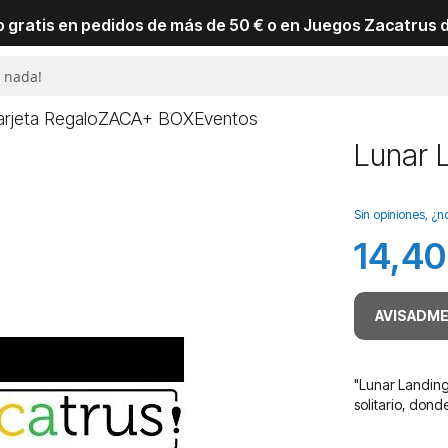
io gratis en pedidos de más de 50 € o en Juegos Zacatrus 
arjeta Regalo
ZACA+ BOX
Eventos
Lunar 
Sin opiniones, ¿n
14,40
AVISADME
"Lunar Landing
solitario, dond