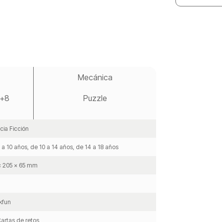
Mecánica
, +8
Puzzle
cia Ficción
 a 10 años, de 10 a 14 años, de 14 a 18 años
x 205 x 65 mm
l
kfun
artas de retos