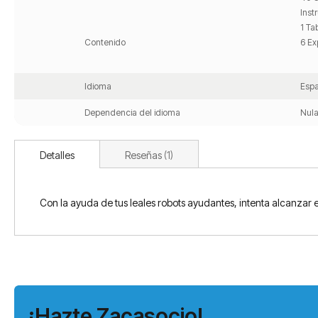
Inst
1 Ta
Contenido
6 Ex
Idioma
Espa
Dependencia del idioma
Nula
Detalles
Reseñas
1
Con la ayuda de tus leales robots ayudantes, intenta alcanzar e
¡Hazte Zacasocio!