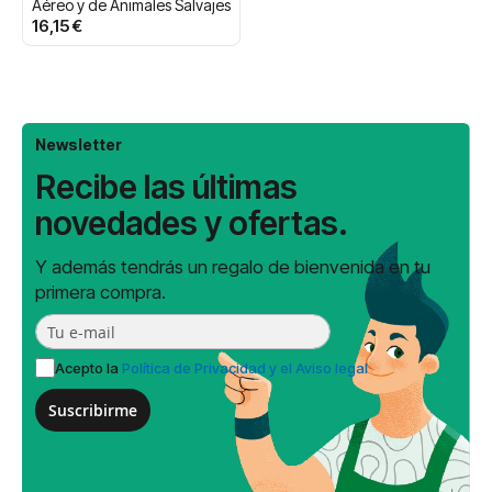
Aéreo y de Animales Salvajes
16,15 €
Newsletter
Recibe las últimas
novedades y ofertas.
Y además tendrás un regalo de bienvenida en tu
primera compra.
Acepto la
Política de Privacidad y el Aviso legal
Suscribirme