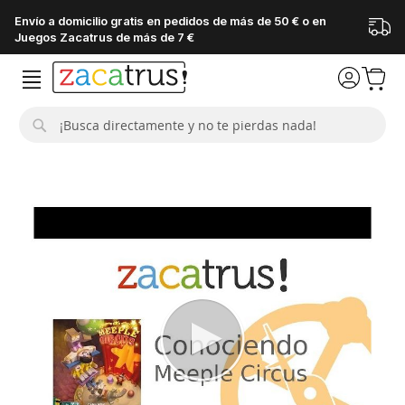
Envío a domicilio gratis en pedidos de más de 50 € o en
Juegos Zacatrus de más de 7 €
Buscar
Saltar
al
final
de
la
galería
de
imágenes