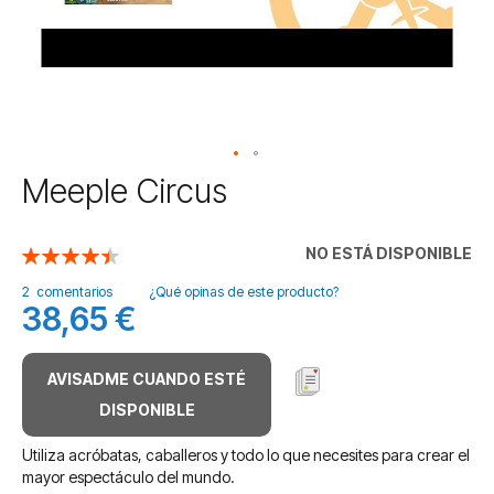
Saltar
Meeple Circus
al
comienzo
de
NO ESTÁ DISPONIBLE
Valoración:
la
90
100
% of
galería
2
comentarios
¿Qué opinas de este producto?
38,65 €
de
imágenes
AVISADME CUANDO ESTÉ
DISPONIBLE
Utiliza acróbatas, caballeros y todo lo que necesites para crear el
mayor espectáculo del mundo.