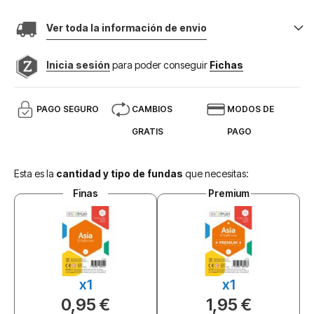
Ver toda la información de envio
Inicia sesión
para poder conseguir
Fichas
PAGO SEGURO
CAMBIOS
MODOS DE
GRATIS
PAGO
Esta es la
cantidad y tipo de fundas
que necesitas:
Finas
Premium
x1
x1
0,95 €
1,95 €