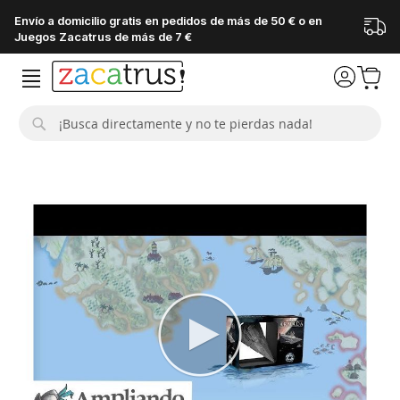
Envío a domicilio gratis en pedidos de más de 50 € o en
Juegos Zacatrus de más de 7 €
Buscar
Saltar
al
final
de
la
galería
de
imágenes