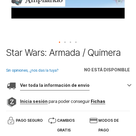
Saltar
Star Wars: Armada / Quimera
al
comienzo
de
NO ESTÁ DISPONIBLE
Sin opiniones, ¿nos das la tuya?
la
galería
Ver toda la información de envio
de
imágenes
Inicia sesión
para poder conseguir
Fichas
PAGO SEGURO
CAMBIOS
MODOS DE
GRATIS
PAGO