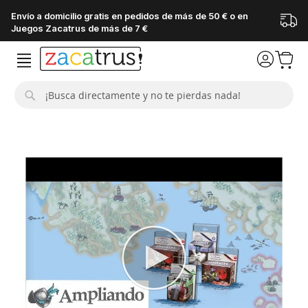
Envío a domicilio gratis en pedidos de más de 50 € o en
Juegos Zacatrus de más de 7 €
Buscar
Saltar
al
final
de
la
galería
de
imágenes