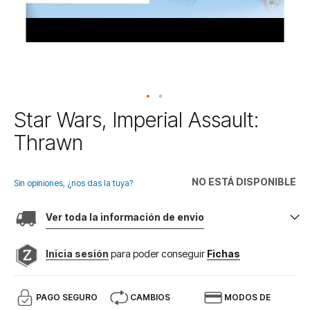
Saltar
Star Wars, Imperial Assault:
al
Thrawn
comienzo
de
la
NO ESTÁ DISPONIBLE
galería
Sin opiniones, ¿nos das la tuya?
de
imágenes
Ver toda la información de envio
Inicia sesión
para poder conseguir
Fichas
PAGO SEGURO
CAMBIOS
MODOS DE