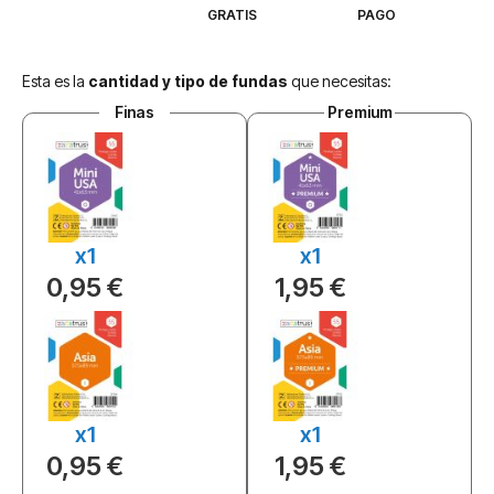
GRATIS
PAGO
Esta es la
cantidad y tipo de fundas
que necesitas:
Finas
Premium
x1
x1
0,95 €
1,95 €
x1
x1
0,95 €
1,95 €