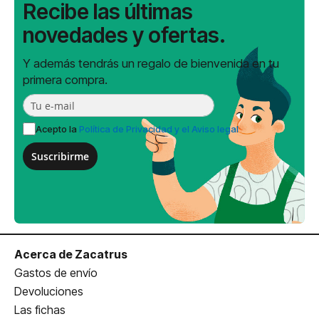
Recibe las últimas
novedades y ofertas.
Y además tendrás un regalo de bienvenida en tu
primera compra.
Acepto la
Política de Privacidad y el Aviso legal
Suscribirme
Acerca de Zacatrus
Gastos de envío
Devoluciones
Las fichas