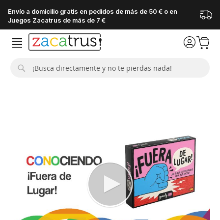
Envío a domicilio gratis en pedidos de más de 50 € o en
Juegos Zacatrus de más de 7 €
Buscar
Saltar
al
final
de
la
galería
de
imágenes