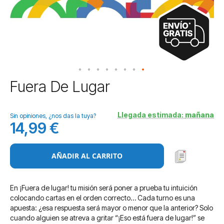
Saltar
Fuera De Lugar
al
comienzo
de
Llegada estimada:
mañana
Sin opiniones, ¿nos das la tuya?
la
14,99 €
galería
de
imágenes
AÑADIR AL CARRITO
En ¡Fuera de lugar! tu misión será poner a prueba tu intuición
colocando cartas en el orden correcto… Cada turno es una
apuesta: ¿esa respuesta será mayor o menor que la anterior? Solo
cuando alguien se atreva a gritar “¡Eso está fuera de lugar!” se