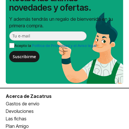
novedades y ofertas.
Y además tendrás un regalo de bienvenida en tu
primera compra.
Acepto la
Política de Privacidad y el Aviso legal
Suscribirme
Acerca de Zacatrus
Gastos de envío
Devoluciones
Las fichas
Plan Amigo