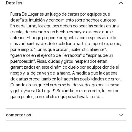
Detalles
Fuera De Lugar es un juego de cartas por equipos que
desafía tu intuición y conocimiento sobre hechos curiosos.
En cada turno, los equipos deben colocar las cartas en una
escala, decidiendo si un hecho es mayor o menor que el
anterior. El juego propone preguntas con respuestas de lo
más variopintas, desde lo cotidiano hasta lo imposible, como,
por ejemplo: “Lunas que orbitan júpiter oficialmente”,
“guerreros en el ejército de Terracota” o “espinas de un
puercoespín”. Risas, dudas y giros inesperados están
garantizados en este dinámico duelo por equipos donde el
riesgo y la lógica van de la mano. A medida que la cadena
de cartas crece, también lo hacen las posibilidades de error.
Cuando creas que el orden se ha desviado, golpea la mesa
y grita '¡Fuera De Lugar!'. Si tu instinto es correcto, tu equipo
gana puntos; si no, el otro equipo se lleva la ronda.
comentarios