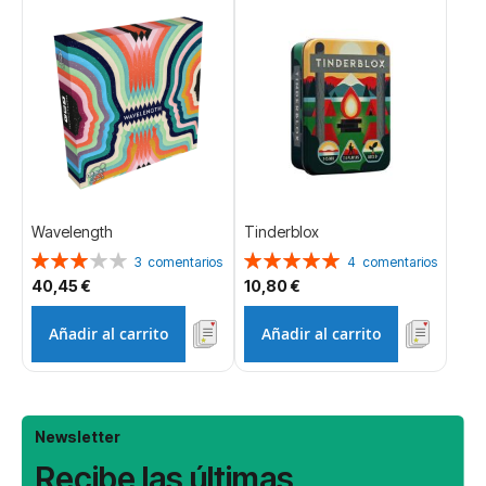
Wavelength
Tinderblox
Valoración:
Valoración:
3
comentarios
4
comentarios
60%
100%
40,45 €
10,80 €
Añadir al carrito
Añadir al carrito
Newsletter
Recibe las últimas