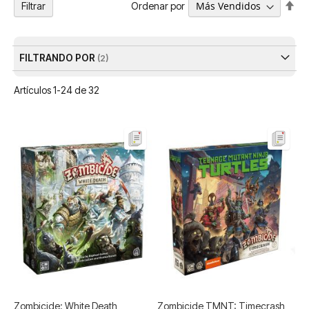
Fija
Ordenar por
Filtrar
Dir
De
FILTRANDO POR
Artículos
1
-
24
de
32
Zombicide: White Death
Zombicide TMNT: Timecrash