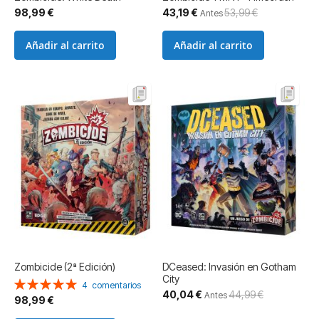
Precio
98,99 €
43,19 €
53,99 €
Antes
especial
Añadir al carrito
Añadir al carrito
Zombicide (2ª Edición)
DCeased: Invasión en Gotham
City
Valoración:
4
comentarios
Precio
40,04 €
44,99 €
100%
Antes
98,99 €
especial