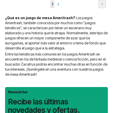
Página
Página
Siguie
Actualmente
Página
1
2
estás
¿Qué es un juego de mesa Ameritrash?
Los juegos
leyendo
Ameritrash, también conocidos por muchos como “juegos
página
temáticos”, se caracterizan por tener un escenario muy
elaborado y una historia que te atrapa. Normalmente, este tipo de
juegos ofrecen un mayor componente de azar que los
eurogames, al aportar más valor al entorno o tema de fondo que
desarrolla el juego que a la estrategia.
Entre las temáticas más comunes en los juegos Ameritrash se
encuentran los de fantasía medieval o ciencia ficción, pero en el
buscador Zacatrus podrás encontrar muchas otras en función de
tus intereses. ¡Sumérgete en una aventura con nuestros juegos
de mesa Ameritrash!
Newsletter
Recibe las últimas
novedades y ofertas.