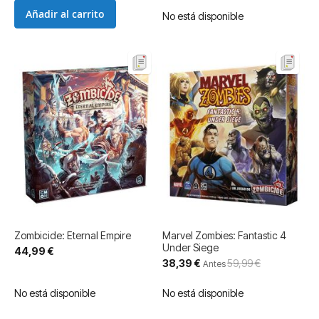
Añadir al carrito
No está disponible
Zombicide: Eternal Empire
Marvel Zombies: Fantastic 4
Under Siege
44,99 €
Precio
38,39 €
59,99 €
Antes
especial
No está disponible
No está disponible