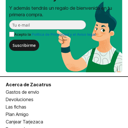
Y además tendrás un regalo de bienvenida en tu
primera compra.
Acepto la
Política de Privacidad y el Aviso legal
Suscribirme
Acerca de Zacatrus
Gastos de envío
Devoluciones
Las fichas
Plan Amigo
Canjear Tarjezaca