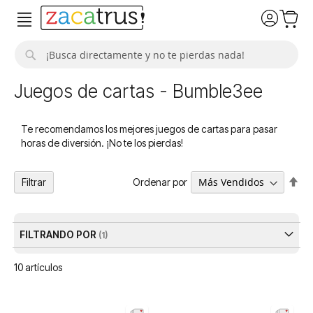
Buscar
Juegos de cartas - Bumble3ee
Te recomendamos los mejores juegos de cartas para pasar
horas de diversión. ¡No te los pierdas!
Fija
Ordenar por
Filtrar
Dir
De
FILTRANDO POR
10
artículos