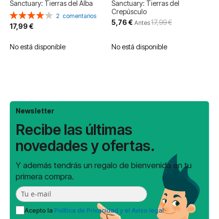
Sanctuary: Tierras del Alba
Sanctuary: Tierras del
Crepúsculo
Valoración:
2
comentarios
Precio
5,76 €
17,99 €
80%
Antes
17,99 €
especial
No está disponible
No está disponible
Newsletter
Recibe las últimas
novedades y ofertas.
Y además tendrás un regalo de bienvenida en tu
primera compra.
Acepto la
Política de Privacidad y el Aviso legal