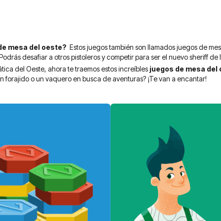
eyendo página
de mesa del oeste?
Estos juegos también son llamados juegos de me
 Podrás desafiar a otros pistoleros y competir para ser el nuevo sheriff de
ática del Oeste, ahora te traemos estos increíbles
juegos de mesa del
un forajido o un vaquero en busca de aventuras? ¡Te van a encantar!