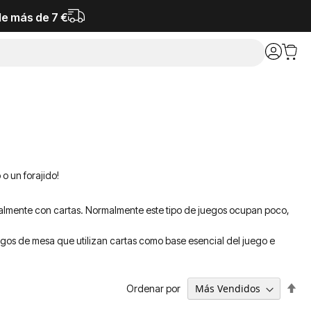
de más de 7 €
 o un forajido!
ipalmente con cartas. Normalmente este tipo de juegos ocupan poco,
egos de mesa que utilizan cartas como base esencial del juego e
Fija
Ordenar por
Dir