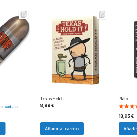
Texas Hold It
Plata
8,99 €
Valoració
comentarios
97%
13,95 €
o
Añadir al carrito
Añadir