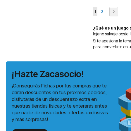
Página
Actualmente estás l
Página
Página
Siguiente
1
2
¿Qué es un juego 
lejano salvaje oeste.
Si te apasiona la tem
para convertirte en 
¡Hazte Zacasocio!
¡Conseguirás Fichas por tus compras que te
darán descuentos en tus próximos pedidos,
disfrutarás de un descuentazo extra en
nuestras tiendas físicas y te enterarás antes
que nadie de novedades, ofertas exclusivas
y más sorpresas!