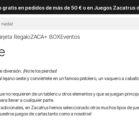
io gratis en pedidos de más de 50 € o en Juegos Zacatrus 
arjeta Regalo
ZACA+ BOX
Eventos
e
diversión. ¡No te los pierdas!
 al lejano oeste y conviértete en un famoso pistolero, un vaquero a caballo
ue no requieren de un tablero u otros elementos y que se juegan princ
para llevar a cualquier parte.
 tradicionales, en Zacatrus hemos seleccionado otros muchos tipos de ju
uestros juegos de cartas tanto como a nosotros!