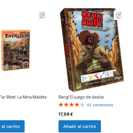
Far West: La Mina Maldita
Bang! El juego de dados
Valoración:
43
comentarios
80%
17,99 €
 al carrito
Añadir al carrito