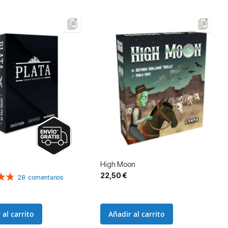
De
High Moon
22,50 €
n:
28
comentarios
 al carrito
Añadir al carrito