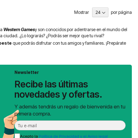
Mostrar
por página
sa
Western Games
y
son conocidos por adentrarse en el mundo del
 la ciudad. ¿Lo lograrás? ¿Podrás ser mejor que tu rival?
 oeste
que podrás disfrutar con tus amigos y familiares. ¡Prepárate
Newsletter
Recibe las últimas
novedades y ofertas.
Y además tendrás un regalo de bienvenida en tu
primera compra.
Acepto la
Política de Privacidad y el Aviso legal