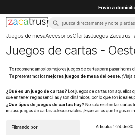
Envío a domicil
Buscar
Buscar
Juegos de mesa
Accesorios
Ofertas
Juegos Zacatrus
T
Juegos de cartas - Oest
Te recomendamos los mejores juegos de cartas para pasar horas de 
Te presentamos los
mejores juegos de mesa del oeste
. ¡Viaja
¿Qué es un juego de cartas?
Los juegos de cartas son aquellos q
suelen tener reglas sencillas y son dinámicos, por lo que son ideales 
¿Qué tipos de juegos de cartas hay?
No solo existen las cartas
incluso juegos de cartas coleccionables. ¡Esperamos que te gusten n
Artículos
1
-
24
de
30
Filtrando por