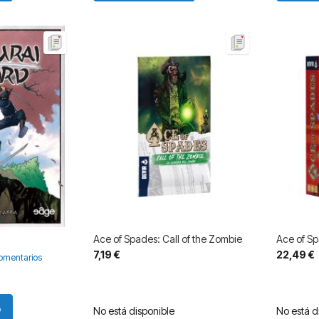
Ace of Spades: Call of the Zombie
Ace of S
7,19 €
22,49 €
omentarios
o
No está disponible
No está d