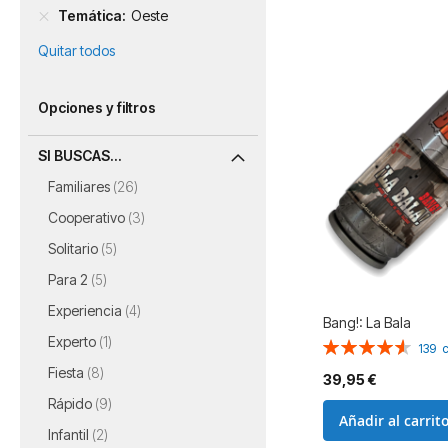
Temática
Oeste
Quitar todos
Opciones y filtros
SI BUSCAS...
artículos
Familiares
26
artículos
Cooperativo
3
artículos
Solitario
5
artículos
Para 2
5
artículos
Experiencia
4
Bang!: La Bala
artículo
Experto
1
Valoración:
139
92%
artículos
Fiesta
8
39,95 €
artículos
Rápido
9
Añadir al carrit
artículos
Infantil
2