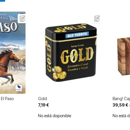
 El Paso
Gold
Bang! Caj
Precio
7,19 €
39,59 €
especial
No está disponible
No está d