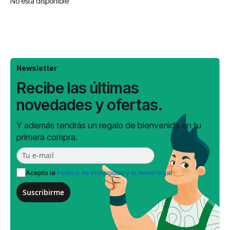
No está disponible
Newsletter
Recibe las últimas
novedades y ofertas.
Y además tendrás un regalo de bienvenida en tu
primera compra.
Acepto la
Política de Privacidad y el Aviso legal
Suscribirme