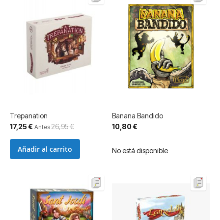
Trepanation
Banana Bandido
Precio
17,25 €
26,95 €
10,80 €
Antes
especial
Añadir al carrito
No está disponible