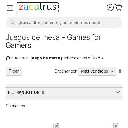
Buscar
Juegos de mesa - Games for
Gamers
¡Encuentra tu
juego de mesa
perfecto en este listado!
Fija
Ordenar por
Filtrar
Dir
De
FILTRANDO POR
11
artículos