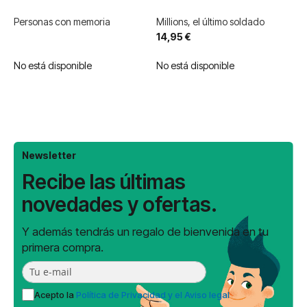
Personas con memoria
Millions, el último soldado
14,95 €
No está disponible
No está disponible
Newsletter
Recibe las últimas
novedades y ofertas.
Y además tendrás un regalo de bienvenida en tu
primera compra.
Acepto la
Política de Privacidad y el Aviso legal