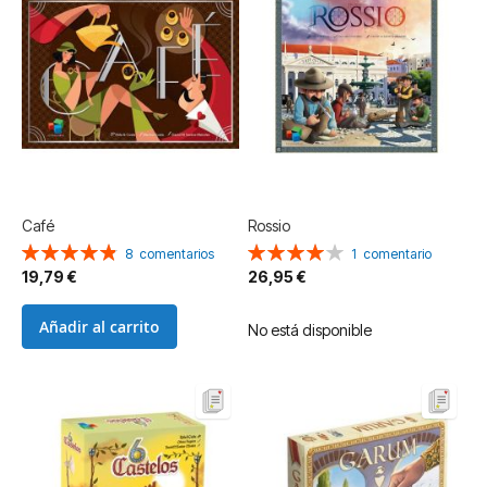
Café
Rossio
Valoración:
Valoración:
8
comentarios
1
comentario
98%
80%
19,79 €
26,95 €
Añadir al carrito
No está disponible