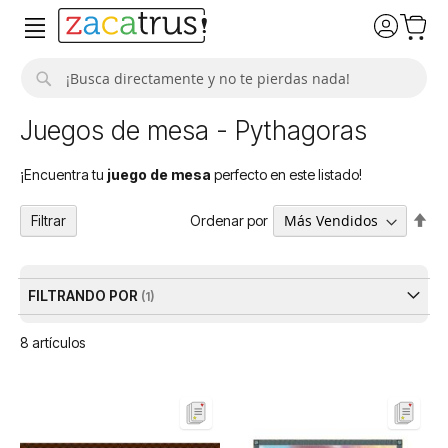
Buscar
Juegos de mesa - Pythagoras
¡Encuentra tu
juego de mesa
perfecto en este listado!
Fija
Ordenar por
Filtrar
Dir
De
FILTRANDO POR
8
artículos