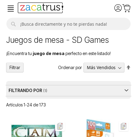
Buscar
Juegos de mesa - SD Games
¡Encuentra tu
juego de mesa
perfecto en este listado!
Fija
Ordenar por
Filtrar
Dir
De
FILTRANDO POR
Artículos
1
-
24
de
173