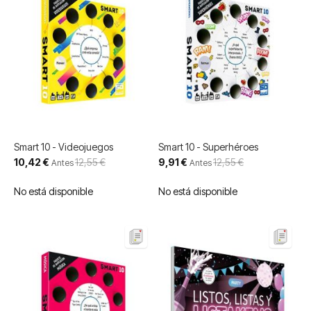
Smart 10 - Videojuegos
Smart 10 - Superhéroes
Precio
Precio
10,42 €
12,55 €
9,91 €
12,55 €
Antes
Antes
especial
especial
No está disponible
No está disponible