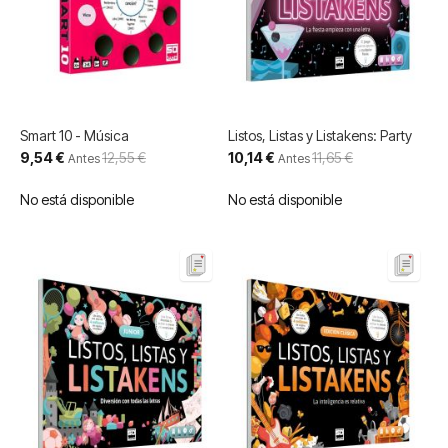
Smart 10 - Música
Listos, Listas y Listakens: Party
Precio
Precio
9,54 €
12,55 €
10,14 €
11,65 €
Antes
Antes
especial
especial
No está disponible
No está disponible