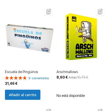
Escuela de Pingüinos
Arschmallows
Precio
8,60 €
10,75 €
Valoración:
Antes
9
comentarios
especial
97%
31,46 €
Añadir al carrito
No está disponible