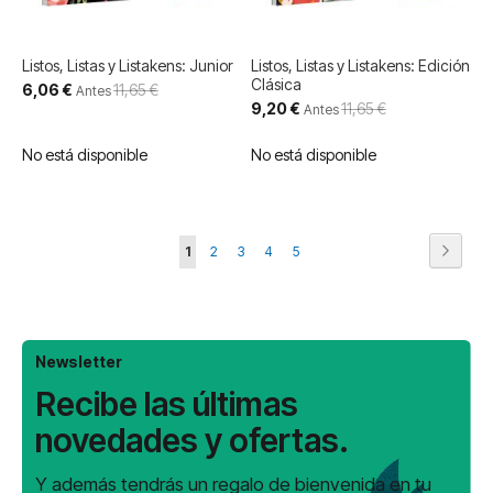
Listos, Listas y Listakens: Junior
Listos, Listas y Listakens: Edición
Clásica
Precio
6,06 €
11,65 €
Antes
especial
Precio
9,20 €
11,65 €
Antes
especial
No está disponible
No está disponible
Página
Página
Siguie
Actualmente
Página
Página
Página
Página
1
2
3
4
5
estás
leyendo
página
Newsletter
Recibe las últimas
novedades y ofertas.
Y además tendrás un regalo de bienvenida en tu