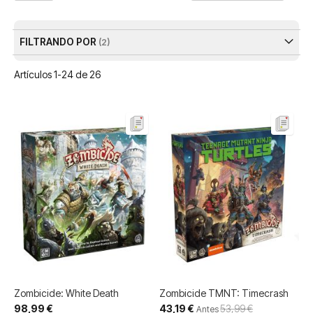
Dir
De
FILTRANDO POR
Artículos
1
-
24
de
26
Zombicide: White Death
Zombicide TMNT: Timecrash
Precio
98,99 €
43,19 €
53,99 €
Antes