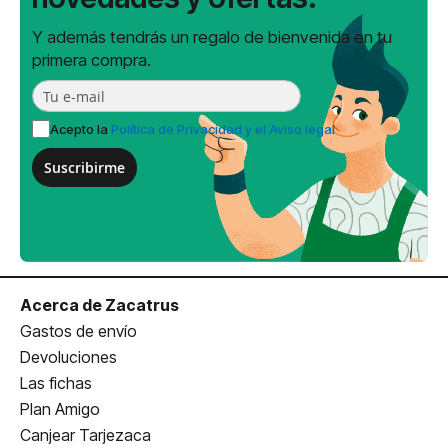
Y además tendrás un regalo de bienvenida en tu
primera compra.
Acepto la
Política de Privacidad y el Aviso legal
Suscribirme
Acerca de Zacatrus
Gastos de envío
Devoluciones
Las fichas
Plan Amigo
Canjear Tarjezaca