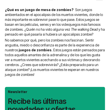
estás
¿Qué es un juego de mesa de zombies?
Son juegos
leyendo
ambientados en el apocalipsis de los muertos vivientes, donde lo
página
más importante es sobrevivir pase lo que pase. Estos juegos se
basan en las películas, series y en los videojuegos más famosos
de zombies. ¿Quién no ha visto alguna vez
The walking Dead
y ha
pensado en qué pasaría si hubiera un apocalipsis zombie?
No sabemos por qué, pero los zombies nos fascinan. Sentir
angustia, miedo o desconfianza es parte de la experiencia de
nuestros
juegos de zombies
. Estos juegos están pensados para
todos aquellos amantes de la adrenalina y de los que les gusta
ver a muertos vivientes acechando a sus víctimas y devorando
cerebros. ¿Crees que sobrevivirás? ¿Estás preparado para un
ataque zombie? ¡Los muertos vivientes te esperan en nuestros
juegos de zombies!
Newsletter
Recibe las últimas
novedades y ofertas.