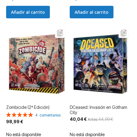
especial
Añadir al carrito
Añadir al carrito
Zombicide (2ª Edición)
DCeased: Invasión en Gotham
City
Valoración:
4
comentarios
Precio
40,04 €
44,99 €
100%
Antes
98,99 €
especial
No está disponible
No está disponible