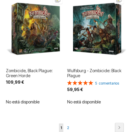
Zombicide, Black Plague:
Wulfsburg - Zombicide: Black
Green Horde
Plague
109,99 €
Valoración:
5
comentarios
100%
59,95 €
No está disponible
No está disponible
Página
Página
Siguie
Actualmente
Página
1
2