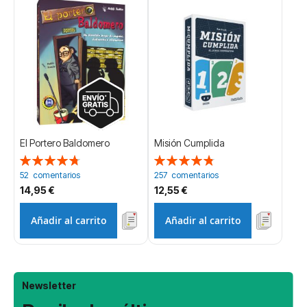
El Portero Baldomero
Misión Cumplida
Valoración:
Valoración:
96%
97%
52
comentarios
257
comentarios
14,95 €
12,55 €
Añadir al carrito
Añadir al carrito
Newsletter