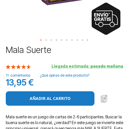
Saltar
Mala Suerte
al
comienzo
de
Llegada estimada:
pasado mañana
Valoración:
la
93
100
% of
11
comentarios
¿Qué opinas de este producto?
galería
13,95 €
de
imágenes
AÑADIR AL CARRITO
Mala suerte es un juego de cartas de 2-6 participantes. Buscar la
buena suerte es lo natural, ¿verdad? En este juego se invierte este
principio universal, ganará quien tenga más MALA SUERTE. Evita