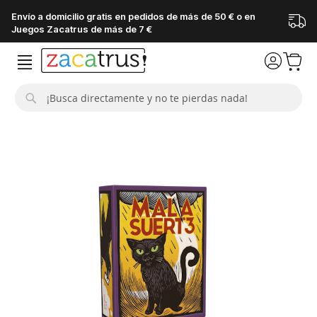
Envío a domicilio gratis en pedidos de más de 50 € o en
Juegos Zacatrus de más de 7 €
Buscar
Saltar
al
final
de
la
galería
de
imágenes