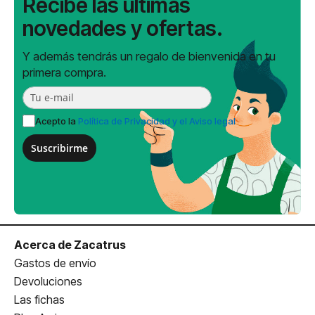
Recibe las últimas
novedades y ofertas.
Y además tendrás un regalo de bienvenida en tu
primera compra.
Acepto la
Política de Privacidad y el Aviso legal
Suscribirme
Acerca de Zacatrus
Gastos de envío
Devoluciones
Las fichas