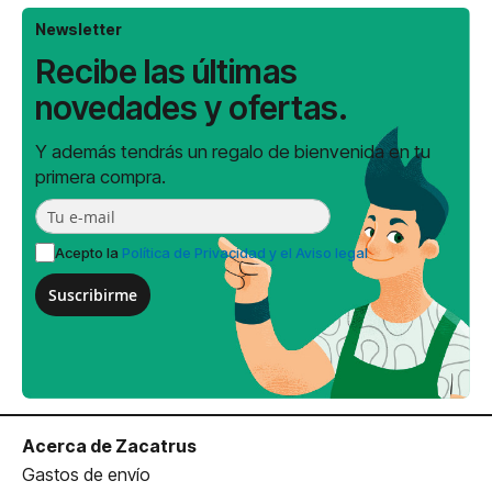
Newsletter
Recibe las últimas
novedades y ofertas.
Y además tendrás un regalo de bienvenida en tu
primera compra.
Acepto la
Política de Privacidad y el Aviso legal
Suscribirme
Acerca de Zacatrus
Gastos de envío