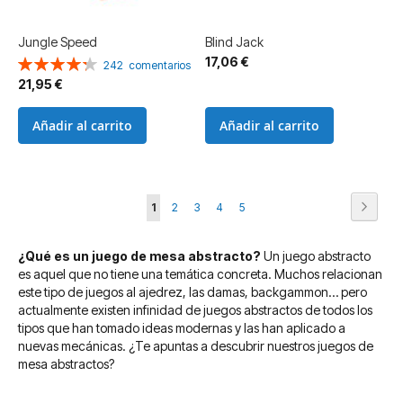
Jungle Speed
Blind Jack
17,06 €
Valoración:
242
comentarios
86%
21,95 €
Añadir al carrito
Añadir al carrito
Página
Página
Siguie
Actualmente
Página
Página
Página
Página
1
2
3
4
5
estás
¿Qué es un juego de mesa abstracto?
Un juego abstracto
leyendo
es aquel que no tiene una temática concreta. Muchos relacionan
página
este tipo de juegos al ajedrez, las damas, backgammon… pero
actualmente existen infinidad de juegos abstractos de todos los
tipos que han tomado ideas modernas y las han aplicado a
nuevas mecánicas. ¿Te apuntas a descubrir nuestros juegos de
mesa abstractos?