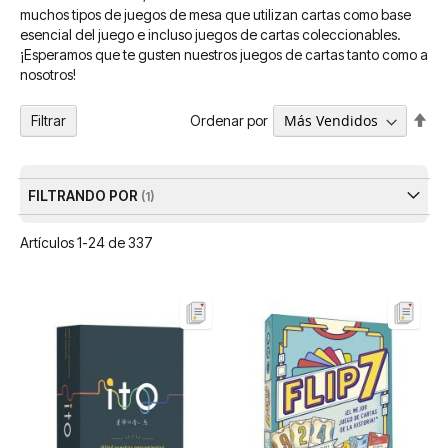
muchos tipos de juegos de mesa que utilizan cartas como base
esencial del juego e incluso juegos de cartas coleccionables.
¡Esperamos que te gusten nuestros juegos de cartas tanto como a
nosotros!
Fija
Ordenar por
Filtrar
Dir
De
FILTRANDO POR
Artículos
1
-
24
de
337