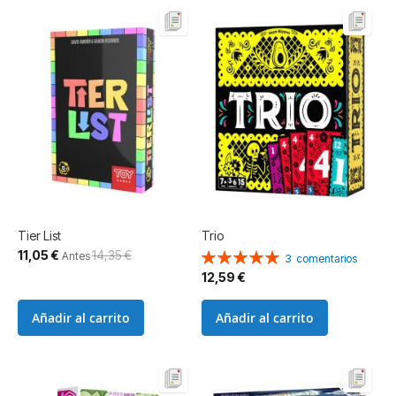
Tier List
Trio
Precio
11,05 €
14,35 €
Valoración:
Antes
3
comentarios
especial
100%
12,59 €
Añadir al carrito
Añadir al carrito