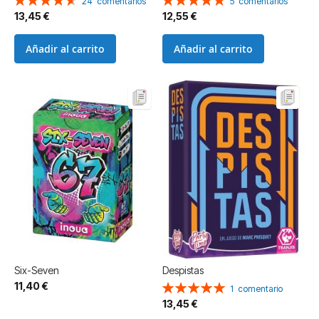
24
comentarios
5
comentarios
93%
100%
13,45 €
12,55 €
Añadir al carrito
Añadir al carrito
Six-Seven
Despistas
11,40 €
Valoración:
1
comentario
100%
13,45 €