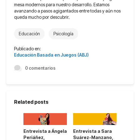
mesa modernos para nuestro desarrollo. Estamos
avanzando a pasos agigantados entre todas y aún nos
queda mucho por descubrir.
Educación
Psicología
Publicado en:
Educación Basada en Juegos (ABJ)
0 comentarios
Related posts
a
Entrevista a Ángela
Entrevista a Sara
Aprendi
iego,
Periáñez,
Suárez-Manzano,
Basado