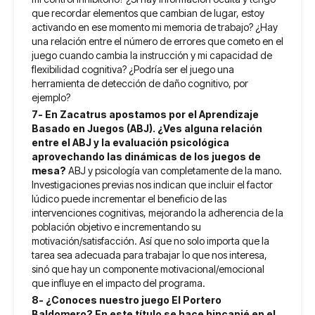
que recordar elementos que cambian de lugar, estoy
activando en ese momento mi memoria de trabajo? ¿Hay
una relación entre el número de errores que cometo en el
juego cuando cambia la instrucción y mi capacidad de
flexibilidad cognitiva? ¿Podría ser el juego una
herramienta de detección de daño cognitivo, por
ejemplo?
7- En Zacatrus apostamos por el Aprendizaje
Basado en Juegos (ABJ). ¿Ves alguna relación
entre el ABJ y la evaluación psicológica
aprovechando las dinámicas de los juegos de
mesa?
ABJ y psicología van completamente de la mano.
Investigaciones previas nos indican que incluir el factor
lúdico puede incrementar el beneficio de las
intervenciones cognitivas, mejorando la adherencia de la
población objetivo e incrementando su
motivación/satisfacción. Así que no solo importa que la
tarea sea adecuada para trabajar lo que nos interesa,
sinó que hay un componente motivacional/emocional
que influye en el impacto del programa.
8- ¿Conoces nuestro juego El Portero
Baldomero? En este título se hace hincapié en el