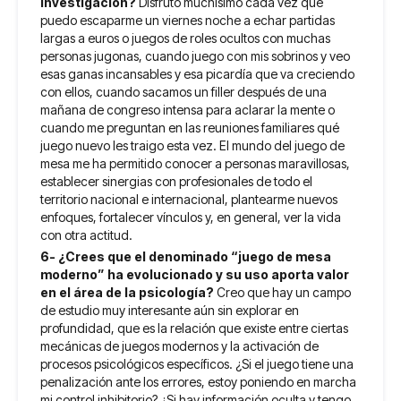
investigación?
Disfruto muchísimo cada vez que
puedo escaparme un viernes noche a echar partidas
largas a euros o juegos de roles ocultos con muchas
personas jugonas, cuando juego con mis sobrinos y veo
esas ganas incansables y esa picardía que va creciendo
con ellos, cuando sacamos un filler después de una
mañana de congreso intensa para aclarar la mente o
cuando me preguntan en las reuniones familiares qué
juego nuevo les traigo esta vez. El mundo del juego de
mesa me ha permitido conocer a personas maravillosas,
establecer sinergias con profesionales de todo el
territorio nacional e internacional, plantearme nuevos
enfoques, fortalecer vínculos y, en general, ver la vida
con otra actitud.
6- ¿Crees que el denominado “juego de mesa
moderno” ha evolucionado y su uso aporta valor
en el área de la psicología?
Creo que hay un campo
de estudio muy interesante aún sin explorar en
profundidad, que es la relación que existe entre ciertas
mecánicas de juegos modernos y la activación de
procesos psicológicos específicos. ¿Si el juego tiene una
penalización ante los errores, estoy poniendo en marcha
mi control inhibitorio? ¿Si hay información oculta y tengo