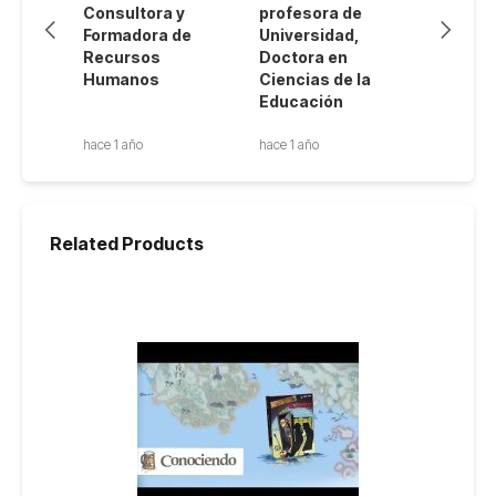
Consultora y
profesora de
(ABJ). E
Previous
Next
Formadora de
Universidad,
transf
Recursos
Doctora en
los jue
s
Humanos
Ciencias de la
Educación
hace 1 año
hace 1 año
hace 1 año
Related Products