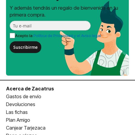
Y además tendrás un regalo de bienvenida en tu
primera compra.
Acepto la
Política de Privacidad y el Aviso legal
Suscribirme
Acerca de Zacatrus
Gastos de envío
Devoluciones
Las fichas
Plan Amigo
Canjear Tarjezaca