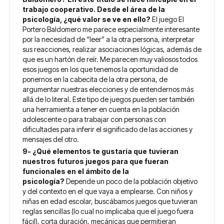
trabajo cooperativo. Desde el área de la
psicología, ¿qué valor se ve en ello?
El juego El
Portero Baldomero me parece especialmente interesante
por la necesidad de “leer” a la otra persona, interpretar
sus reacciones, realizar asociaciones lógicas, además de
que es un hartón de reír. Me parecen muy valiosos todos
esos juegos en los que tenemos la oportunidad de
ponernos en la cabecita de la otra persona, de
argumentar nuestras elecciones y de entendernos más
allá de lo literal. Este tipo de juegos pueden ser también
una herramienta a tener en cuenta en la población
adolescente o para trabajar con personas con
dificultades para inferir el significado de las acciones y
mensajes del otro.
9- ¿Qué elementos te gustaría que tuvieran
nuestros futuros juegos para que fueran
funcionales en el ámbito de la
psicología?
Depende un poco de la población objetivo
y del contexto en el que vaya a emplearse. Con niños y
niñas en edad escolar, buscábamos juegos que tuvieran
reglas sencillas (lo cual no implicaba que el juego fuera
fácil), corta duración, mecánicas que permitieran