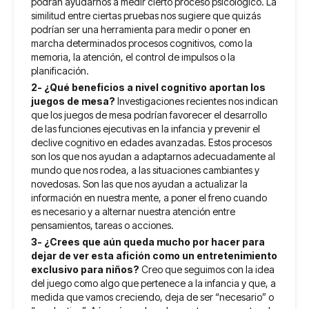
podrán ayudarnos a medir cierto proceso psicológico. La
similitud entre ciertas pruebas nos sugiere que quizás
podrían ser una herramienta para medir o poner en
marcha determinados procesos cognitivos, como la
memoria, la atención, el control de impulsos o la
planificación.
2- ¿Qué beneficios a nivel cognitivo aportan los
juegos de mesa?
Investigaciones recientes nos indican
que los juegos de mesa podrían favorecer el desarrollo
de las funciones ejecutivas en la infancia y prevenir el
declive cognitivo en edades avanzadas. Estos procesos
son los que nos ayudan a adaptarnos adecuadamente al
mundo que nos rodea, a las situaciones cambiantes y
novedosas. Son las que nos ayudan a actualizar la
información en nuestra mente, a poner el freno cuando
es necesario y a alternar nuestra atención entre
pensamientos, tareas o acciones.
3- ¿Crees que aún queda mucho por hacer para
dejar de ver esta afición como un entretenimiento
exclusivo para niños?
Creo que seguimos con la idea
del juego como algo que pertenece a la infancia y que, a
medida que vamos creciendo, deja de ser “necesario” o